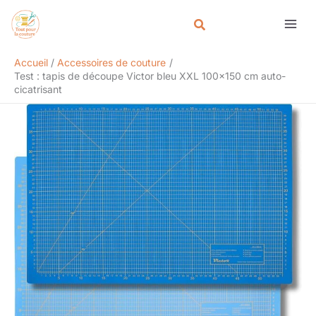
Aller
Rechercher
au
contenu
Accueil
Accessoires de couture
Test : tapis de découpe Victor bleu XXL 100×150 cm auto-
cicatrisant