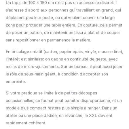
couteau est guidé droit
Un tapis de 100 x 150 cm n’est pas un accessoire discret: il
et la surface spéciale
s’adresse d’abord aux personnes qui travaillent en grand, qui
ne ternit pas le couteau
déplacent peu leur poste, ou qui veulent couvrir une large
aussi rapidement que
les autres patins de
zone pour protéger une table entière. En couture, cela permet
coupe.
de poser un patron, de maintenir un tissu à plat et de couper
sans repositionner en permanence la matière.
En bricolage créatif (carton, papier épais, vinyle, mousse fine),
l’intérêt est similaire: on gagne en continuité de geste, avec
moins de micro-ajustements. Sur un bureau, il peut aussi jouer
le rôle de sous-main géant, à condition d’accepter son
empreinte.
Si votre pratique se limite à de petites découpes
occasionnelles, ce format peut paraître disproportionné, et un
modèle plus compact restera plus simple à ranger. Dans un
atelier ou une pièce dédiée, en revanche, le XXL devient
rapidement cohérent.