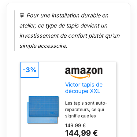
💬
Pour une installation durable en
atelier, ce type de tapis devient un
investissement de confort plutôt qu’un
simple accessoire.
-3%
Victor tapis de
découpe XXL
bleu 100 x 150
Les tapis sont auto-
cm 3 plis auto-
réparateurs, ce qui
cicatrisant –
signifie que les
support de
coupures normales
découpe
149,99 €
n'endommagent pas
professionnel
144,99 €
le tapis. Chaque tapis
pour bricolage et