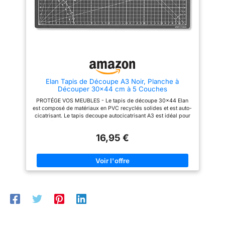
Elan Tapis de Découpe A3 Noir, Planche à
Découper 30x44 cm à 5 Couches
PROTÉGE VOS MEUBLES - Le tapis de découpe 30x44 Elan
est composé de matériaux en PVC recyclés solides et est auto-
cicatrisant. Le tapis decoupe autocicatrisant A3 est idéal pour
protéger votre table lors de la couture ou du matelassage.
AUTOCICATRISANT - Une caractéristique du tapis de découpe
16,95 €
autocicatrisant A3 est que le tapis de coupe couture se
compose de 5 couches de différents matériaux en PVC. Les
deux couches supérieures ont été développées pour fournir
une surface robuste avec une fonction d'auto-guérison.
Lorsque vous effectuez une découpe dans le planche de
découpe A3, le pavé d'écriture se contracte à nouveau pour
masquer la découpe et garder la surface plane. DURABLE -
Les deux couches inférieures sont en PVC recyclé, ce qui
réduit l'empreinte écologique de notre produit. Dans la couche
intermédiaire se trouve une plaque en PVC, qui confère au
tapis de couture A3 une robustesse. Pour maintenir la haute
qualité de la tapis modelisme A3 nous vous recommandons de