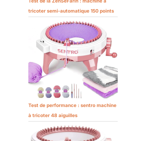
Test de la ZenSeFarin : machine à
tricoter semi-automatique 150 points
Test de performance : sentro machine
à tricoter 48 aiguilles