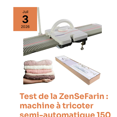
Juil
3
2026
Test de la ZenSeFarin :
machine à tricoter
semi-automatique 150