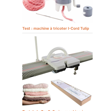
Test : machine à tricoter I-Cord Tulip