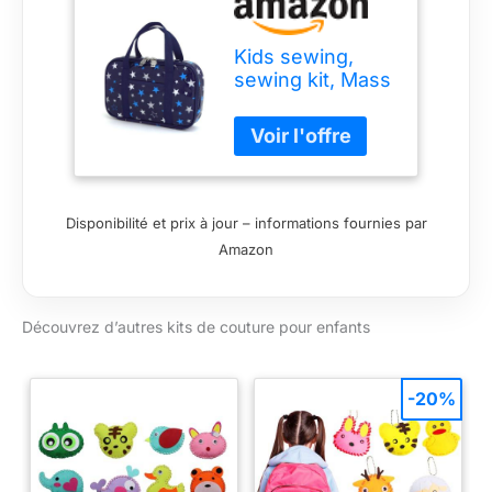
Kids sewing,
sewing kit, Mass
support brilliant
star navy blue
made in Japan
N2303810 of
case on style
(japan import) by
Disponibilité et prix à jour – informations fournies par
COLORFUL
Amazon
CANDY STYLE
Découvrez d’autres kits de couture pour enfants
-20%