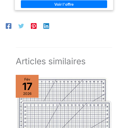
développant la motricité fine Deux Modes de Jeu: Couture
amateurs en aux débutants en
des capacités globales des
enfant expériences de patchwork basiques sans couture aux
couture. Qui est un excellent
enfants. 【Largement utilisé】
tâches de couture complexes, adaptées aux différents stades
cadeau pour les anniversaires
Le kit de couture coloré convient
de développement des enfants; un cadeau exceptionnellement
d'enfants, d'activité
à de nombreuses occasions,
économique pour les achats familiaux Développer les
parascolaire, noël ou halloween.
telles que les fêtes de bricolage
Compétences Sociales et la Confiance en Soi: Kit de couture
en famille, les classes de
enfant idéal pour que les enfants organisent ensemble un
maternelle, les fêtes de fin
défilé de mode, en évitant les dangers des appareils
d'année, les fêtes
électroniques tout en apprenant les uns des autres Emballage
d'anniversaire, etc. Les enfants
Raffiné Idéal pour Offrir: Les kits de loisirs créatifs sont des
peuvent accrocher leur kit de
jouets éducatifs; des heures de plaisir immersif ajoutent un
couture à leurs clés ou à leur
enchantement sans fin aux jours de pluie, aux fêtes
sac d'école, ou l'offrir à leurs
d'anniversaire et aux occasions festives
amis et à leur famille.
Articles similaires
Fév
17
2026