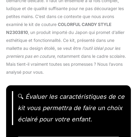
démarche délicate. Il faut un ensemble à la fois complet,
ludique et de qualité suffisante pour ne pas décourager les
petites mains. C’est dans ce contexte que nous avons
examiné le kit de couture
COLORFUL CANDY STYLE
N2303810
, un produit importé du Japon qui promet d’allier
esthétique et fonctionnalité. Ce kit, présenté dans une
mallette au design étoilé, se veut être
l’outil idéal pour les
premiers pas en couture
, notamment dans le cadre scolaire.
Mais tient-il vraiment toutes ses promesses ? Nous l’avons
analysé pour vous.
🔍
Évaluer les caractéristiques de ce
kit vous permettra de faire un choix
éclairé pour votre enfant.