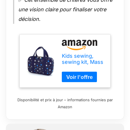
une vision claire pour finaliser votre
décision.
Kids sewing,
sewing kit, Mass
support brilliant
star navy blue
made in Japan
N2303810 of
case on style
(japan import) by
Disponibilité et prix à jour – informations fournies par
COLORFUL
Amazon
CANDY STYLE