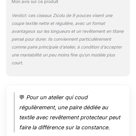
manuels et les
Mon avis sur ce produit
amateurs qui exigent
de la précision
Verdict: ces ciseaux Zicolu de 9 pouces visent une
Poignée confortable
coupe textile nette et régulière, avec un format
en ABS. Avec une
avantageux sur les longueurs et un revêtement en titane
poignée en ABS
souple qui offre une
pensé pour durer. Ils conviennent particulièrement
prise en main
comme paire principale d’atelier, à condition d’accepter
confortable, ces
une maniabilité un peu moins fine qu’un modèle plus
ciseaux sont parfaits
court.
pour une utilisation
prolongée, ce qui les
rend parfaits pour les
professionnels et les
projets de bricolage
Polyvalent et durable
💬
Pour un atelier qui coud
: ces ciseaux
régulièrement, une paire dédiée au
polyvalents ne se
limitent pas au tissu,
textile avec revêtement protecteur peut
ces ciseaux
faire la différence sur la constance.
polyvalents sont
également idéaux