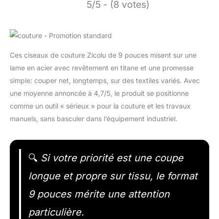
5/5 - (8 votes)
Ces ciseaux de couture Zicolu de 9 pouces misent sur une
lame en acier avec revêtement en titane et une promesse
simple: couper net, longtemps, sur des textiles variés. Avec
une moyenne annoncée à 4,7/5, le produit se positionne
comme un outil « sérieux » pour la couture et les travaux
manuels, sans basculer dans l’équipement industriel.
🔍
Si votre priorité est une coupe
longue et propre sur tissu, le format
9 pouces mérite une attention
particulière.