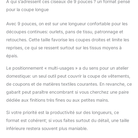
rend essentiels pour
À qui s’adressent ces ciseaux de 9 pouces ? un format pensé
tout projet de bricolage
pour la coupe longue
ou professionnel
Ciseaux de couture
Avec 9 pouces, on est sur une longueur confortable pour les
professionnels :
découpes continues: ourlets, pans de tissu, patronnage et
spécialement conçus
pour les tâches de
retouches. Cette taille favorise les coupes droites et limite les
coupe et de couture du
reprises, ce qui se ressent surtout sur les tissus moyens à
tissu, ces ciseaux
épais.
garantissent des
résultats tranchants et
Le positionnement « multi-usages » a du sens pour un atelier
précis, ce qui les rend
domestique: un seul outil peut couvrir la coupe de vêtements,
parfaits pour les
de coupons et de matières textiles courantes. En revanche, ce
tailleurs, les travaux
manuels et les
gabarit peut paraître encombrant si vous cherchez une paire
amateurs qui exigent
dédiée aux finitions très fines ou aux petites mains.
de la précision Poignée
confortable en ABS.
Si votre priorité est la productivité sur des longueurs, ce
Avec une poignée en
format est cohérent; si vous faites surtout du détail, une taille
ABS souple qui offre
inférieure restera souvent plus maniable.
une prise en main
confortable, ces