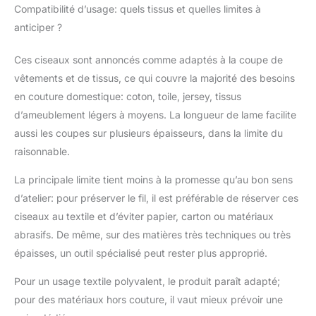
lames tranchantes, ces
Compatibilité d’usage: quels tissus et quelles limites à
ciseaux en tissu offrent
anticiper ?
des coupes précises et
propres, ce qui en fait
Ces ciseaux sont annoncés comme adaptés à la coupe de
un incontournable pour
vêtements et de tissus, ce qui couvre la majorité des besoins
une gamme de projets,
de la couture et de
en couture domestique: coton, toile, jersey, tissus
l'artisanat aux tâches
d’ameublement légers à moyens. La longueur de lame facilite
quotidiennes
aussi les coupes sur plusieurs épaisseurs, dans la limite du
raisonnable.
La principale limite tient moins à la promesse qu’au bon sens
d’atelier: pour préserver le fil, il est préférable de réserver ces
ciseaux au textile et d’éviter papier, carton ou matériaux
abrasifs. De même, sur des matières très techniques ou très
épaisses, un outil spécialisé peut rester plus approprié.
Pour un usage textile polyvalent, le produit paraît adapté;
pour des matériaux hors couture, il vaut mieux prévoir une