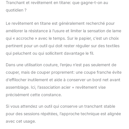
Tranchant et revêtement en titane: que gagne-t-on au
ciseaux sont parfaits
quotidien ?
pour une utilisation
prolongée, ce qui les
rend parfaits pour les
Le revêtement en titane est généralement recherché pour
professionnels et les
améliorer la résistance à l’usure et limiter la sensation de lame
projets de bricolage
qui « accroche » avec le temps. Sur le papier, c’est un choix
Polyvalent et durable :
pertinent pour un outil qui doit rester régulier sur des textiles
ces ciseaux
polyvalents ne se
qui peluchent ou qui sollicitent davantage le fil.
limitent pas au tissu,
Dans une utilisation couture, l’enjeu n’est pas seulement de
ces ciseaux
polyvalents sont
couper, mais de couper proprement: une coupe franche évite
également idéaux pour
d’effilocher inutilement et aide à conserver un bord net avant
une utilisation au
assemblage. Ici, l’association acier + revêtement vise
bureau ou en tissu de
précisément cette constance.
coupe, et garantissent
une netteté durable, ce
Si vous attendez un outil qui conserve un tranchant stable
qui en fait un ajout
fiable à toute boîte à
pour des sessions répétées, l’approche technique est alignée
outils Précision
avec cet usage.
aiguisée : grâce à leurs