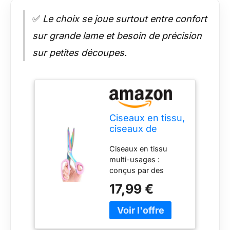
✅
Le choix se joue surtout entre confort
sur grande lame et besoin de précision
sur petites découpes.
Ciseaux en tissu,
ciseaux de
couture avec
Ciseaux en tissu
revêtement en
multi-usages :
titane de 9
conçus par des
pouces, ciseaux
experts pour
en tissu multi-
17,99 €
supporter une
usages
utilisation intensive,
tranchants
ces ciseaux en acier
résistants pour
inoxydable de 9
couper les