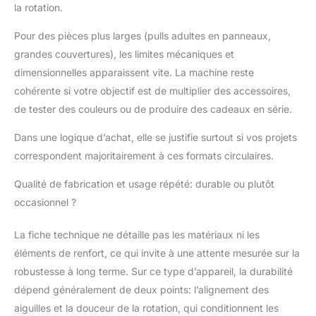
anniversaire,
la rotation.
Thanksgiving, le
Nouvel An et Noël,
Pour des pièces plus larges (pulls adultes en panneaux,
c'est également un
grandes couvertures), les limites mécaniques et
merveilleux cadeau fait
dimensionnelles apparaissent vite. La machine reste
main pour les enfants,
cohérente si votre objectif est de multiplier des accessoires,
les parents et les amis,
de tester des couleurs ou de produire des cadeaux en série.
parfait pour les
débutants.
Dans une logique d’achat, elle se justifie surtout si vos projets
correspondent majoritairement à ces formats circulaires.
Qualité de fabrication et usage répété: durable ou plutôt
occasionnel ?
La fiche technique ne détaille pas les matériaux ni les
éléments de renfort, ce qui invite à une attente mesurée sur la
robustesse à long terme. Sur ce type d’appareil, la durabilité
dépend généralement de deux points: l’alignement des
aiguilles et la douceur de la rotation, qui conditionnent les