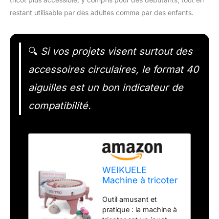
restant utilisable par des adultes comme par des enfants.
🔍
Si vos projets visent surtout des
accessoires circulaires, le format 40
aiguilles est un bon indicateur de
compatibilité.
WEIKUELE
Machine à tricoter
avec 40 aiguilles,
Outil amusant et
tissage intelligent
pratique : la machine à
rond, machine à