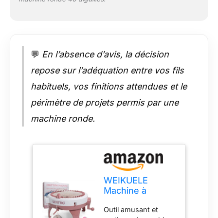
coudre dans une
écharpe avec une
aiguille et un crochet.
Facile à transporter :
en même temps, le
💬
En l’absence d’avis, la décision
corps est compact,
facile à transporter et
repose sur l’adéquation entre vos fils
à utiliser, et l'effet de
habituels, vos finitions attendues et le
tissage est bon. Et il
peut tisser des
périmètre de projets permis par une
écharpes, des
machine ronde.
chapeaux, des
tissus, des
chaussettes, etc.
Bons cadeaux : la
machine à tricoter
peut être utilisée pour
un anniversaire,
WEIKUELE
Thanksgiving, le
Machine à
Nouvel An et Noël,
tricoter avec 40
Outil amusant et
c'est également un
aiguilles, tissage