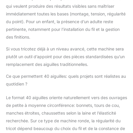
incluent un anneau en
qui veulent produire des résultats visibles sans maîtriser
T et un tissage uni,
immédiatement toutes les bases (montage, tension, régularité
vous pouvez ajuster la
du point). Pour un enfant, la présence d’un adulte reste
largeur du tissu selon
pertinente, notamment pour l’installation du fil et la gestion
vos besoins, vous
pouvez librement
des finitions.
coudre dans une
écharpe avec une
Si vous tricotez déjà à un niveau avancé, cette machine sera
aiguille et un crochet.
plutôt un outil d’appoint pour des pièces standardisées qu’un
Facile à transporter : en
remplacement des aiguilles traditionnelles.
même temps, le corps
est compact, facile à
Ce que permettent 40 aiguilles: quels projets sont réalistes au
transporter et à utiliser,
quotidien ?
et l'effet de tissage est
bon. Et il peut tisser
Le format 40 aiguilles oriente naturellement vers des ouvrages
des écharpes, des
chapeaux, des tissus,
de petite à moyenne circonférence: bonnets, tours de cou,
des chaussettes, etc.
manches étroites, chaussettes selon la laine et l’élasticité
Bons cadeaux : la
recherchée. Sur ce type de machine ronde, la régularité du
machine à tricoter peut
tricot dépend beaucoup du choix du fil et de la constance de
être utilisée pour un