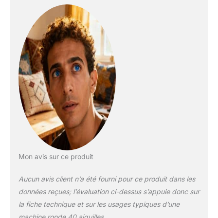
durable : la machine à
tricoter est fabriquée
en plastique de haute
qualité, qui est
durable et a une
longue durée de vie.
La machine à tricoter
peut tricoter des
écharpes, des
chapeaux, des
tissus, des
chaussettes, etc.
Deux motifs de
tissage : les doubles
motifs incluent un
Mon avis sur ce produit
anneau en T et un
tissage uni, vous
Aucun avis client n’a été fourni pour ce produit dans les
pouvez ajuster la
données reçues; l’évaluation ci-dessus s’appuie donc sur
largeur du tissu selon
vos besoins, vous
la fiche technique et sur les usages typiques d’une
pouvez librement
machine ronde 40 aiguilles.