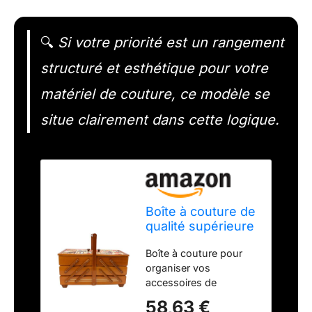
🔍
Si votre priorité est un rangement
structuré et esthétique pour votre
matériel de couture, ce modèle se
situe clairement dans cette logique.
Boîte à couture de
qualité supérieure
en bois plaqué
Boîte à couture pour
avec 7
organiser vos
compartiments et
accessoires de
housse en tissu -
couture, L x l x H 41 x
Motif aiguilles en
58,63 €
20 x 21 cm. La boîte à