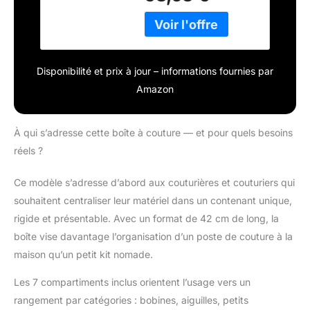
acajou -
couture témoigne d'un
Dimensions (L x l
savoir-faire de qualité
x H) : 42 x 20 x 21
supérieure et d'une
cm
attention aux détails. Il
Disponibilité et prix à jour – informations fournies par
a été soigneusement
fabriqué pour garantir
Amazon
un aspect élégant. Le
bois de placage lui
confère un design
À qui s’adresse cette boîte à couture — et pour quels besoins
élégant et une longue
réels ?
durée de vie. Avec ses
sept compartiments
Ce modèle s’adresse d’abord aux couturières et couturiers qui
extensibles, ses
souhaitent centraliser leur matériel dans un contenant unique,
poignées, ses pieds et
sa finition soignée, il
rigide et présentable. Avec un format de 42 cm de long, la
offre une solution
boîte vise davantage l’organisation d’un poste de couture à la
élégante pour garder
maison qu’un petit kit nomade.
vos projets de couture
organisés tout en
Les 7 compartiments inclus orientent l’usage vers un
apportant un atout
rangement par catégories : bobines, aiguilles, petits
esthétique à votre