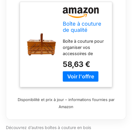
Boîte à couture
de qualité
supérieure en
Boîte à couture pour
bois plaqué avec
organiser vos
7 compartiments
accessoires de
et housse en
couture, L x l x H 41 x
tissu - Motif
58,63 €
20 x 21 cm. La boîte
aiguilles en
à couture témoigne
acajou -
d'un savoir-faire de
Dimensions (L x l
qualité supérieure et
x H) : 42 x 20 x
d'une attention aux
21 cm
détails. Il a été
Disponibilité et prix à jour – informations fournies par
soigneusement
Amazon
fabriqué pour garantir
un aspect élégant. Le
bois de placage lui
Découvrez d’autres boîtes à couture en bois
confère un design