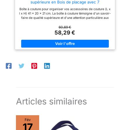
supérieure en Bois de placage avec 7
cm et les 6 compartiments du
Compartiments, Marron, L/l/H 42 x 20 x 21 cm,
casier inséré ont
Boîte à couture pour organiser vos accessoires de couture (L x
42 cm
respectivement les dimensions
l x H) 41 x 20 x 21 cm. La boîte à couture témoigne d'un savoir-
de 8,2 x 7,4 x 4,4 cm.
faire de qualité supérieure et d'une attention particulière aux
détails. Il a été soigneusement conçu pour garantir un aspect
élégant. Le bois de placage lui confère un design élégant et
60,69 €
une durabilité. Avec ses sept compartiments partiellement
58,29 €
extensibles, ses poignées, ses pieds et ses finitions soignées,
il offre une solution élégante pour garder vos projets de
couture organisés tout en apportant un atout esthétique à votre
pièce. La boîte à couture sert non seulement à ranger vos
ustensiles de couture, mais est également un bel objet de
décoration pour les pièces de style bois. La mallette à couture
est disponible dans les couleurs naturel et marron foncé.
Offrez à vos proches cette superbe boîte à couture en bois
véritable. Le panier fait main en véritable bois de placage est
le cadeau parfait pour votre petite amie de couture.
Articles similaires
Fév
17