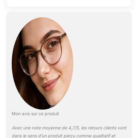
un aspect élégant. Le
bois de placage lui
confère un design
élégant et une longue
durée de vie. Avec
ses sept
compartiments
extensibles, ses
poignées, ses pieds
et sa finition soignée,
il offre une solution
élégante pour garder
vos projets de
couture organisés
tout en apportant un
atout esthétique à
votre pièce. La boîte
à couture sert non
Mon avis sur ce produit
seulement à ranger
vos accessoires de
Avec une note moyenne de 4,7/5, les retours clients vont
couture, mais est
dans le sens d’un produit perçu comme qualitatif et