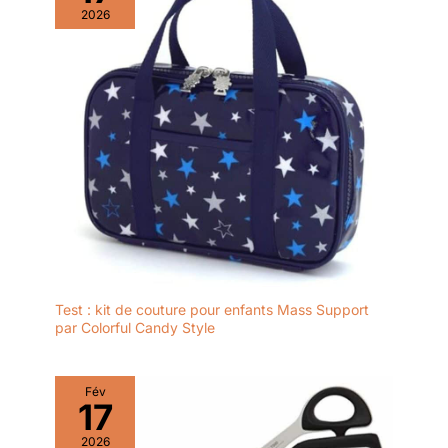
2026
Test : kit de couture pour enfants Mass Support
par Colorful Candy Style
Fév
17
2026