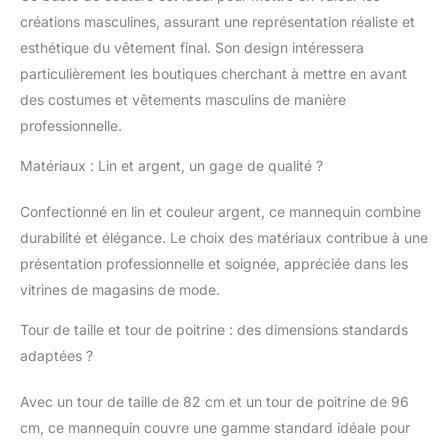
: tête de mannequin
créations masculines, assurant une représentation réaliste et
réaliste, les mains et les
esthétique du vêtement final. Son design intéressera
doigts peuvent être
positionnés, les deux
particulièrement les boutiques cherchant à mettre en avant
bras sont à ressort,
des costumes et vêtements masculins de manière
faciles à mettre et à
professionnelle.
enlever et à ajuster la
posture pour obtenir
Matériaux : Lin et argent, un gage de qualité ?
de meilleurs effets
d'exposition Affichage
Confectionné en lin et couleur argent, ce mannequin combine
de vêtements : Le
durabilité et élégance. Le choix des matériaux contribue à une
tressage en bois
massif améliore la
présentation professionnelle et soignée, appréciée dans les
texture et l'esthétique
vitrines de magasins de mode.
du produit, donnant
aux vêtements un
Tour de taille et tour de poitrine : des dimensions standards
aspect plus élégant, et
adaptées ?
la surface en lin doux
empêche les
Avec un tour de taille de 82 cm et un tour de poitrine de 96
vêtements de glisser,
cm, ce mannequin couvre une gamme standard idéale pour
offrant un meilleur effet