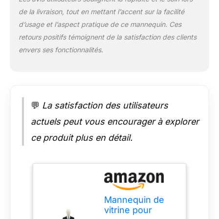
bras sont à ressort,
de la livraison, tout en mettant l’accent sur la facilité
faciles à mettre et à
d’usage et l’aspect pratique de ce mannequin. Ces
enlever et à ajuster la
posture pour obtenir
retours positifs témoignent de la satisfaction des clients
de meilleurs effets
envers ses fonctionnalités.
d'exposition
Affichage de
vêtements : Le
tressage en bois
massif améliore la
💬
La satisfaction des utilisateurs
texture et l'esthétique
du produit, donnant
actuels peut vous encourager à explorer
aux vêtements un
ce produit plus en détail.
aspect plus élégant,
et la surface en lin
doux empêche les
vêtements de glisser,
offrant un meilleur
effet d'affichage
Mannequin de
Stabilité structurelle :
vitrine pour
Le produit est