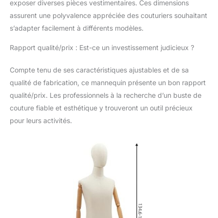
d'affichage Stabilité
exposer diverses pièces vestimentaires. Ces dimensions
structurelle : Le produit
assurent une polyvalence appréciée des couturiers souhaitant
est soutenu par un
s’adapter facilement à différents modèles.
trépied avec un poids
maximal d’environ
Rapport qualité/prix : Est-ce un investissement judicieux ?
Supporte 7,5 kg, ce qui
garantit la stabilité et la
Compte tenu de ses caractéristiques ajustables et de sa
robustesse du corps
du mannequin adulte,
qualité de fabrication, ce mannequin présente un bon rapport
rendant ainsi le torse
qualité/prix. Les professionnels à la recherche d’un buste de
du mannequin
couture fiable et esthétique y trouveront un outil précieux
masculin moins
pour leurs activités.
susceptible de basculer
ou de tomber