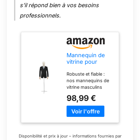
s’il répond bien à vos besoins
professionnels.
Mannequin de
vitrine pour
homme -
Robuste et fiable :
Hauteur réglable
nos mannequins de
- Forme de robe
vitrine masculins
masculine -
sont fabriqués en
Buste de
98,99 €
acier au carbone,
couture - Lin et
ABS et bois massif
argent (130 à 198
avec moulage par
cm)
injection et traitement
émaillé au four pour
une excellente
Disponibilité et prix à jour – informations fournies par
résistance au