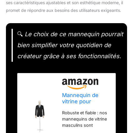
ses caractéristiques ajustables et son esthétique moderne, il
promet de répondre aux besoins des utilisateurs exigeants.
🔍
Le choix de ce mannequin pourrait
bien simplifier votre quotidien de
créateur grâce à ses fonctionnalités.
Mannequin de
vitrine pour
homme - Hauteur
Robuste et fiable : nos
réglable - Forme
mannequins de vitrine
de robe masculine
masculins sont
- Buste de
fabriqués en acier au
couture - Lin et