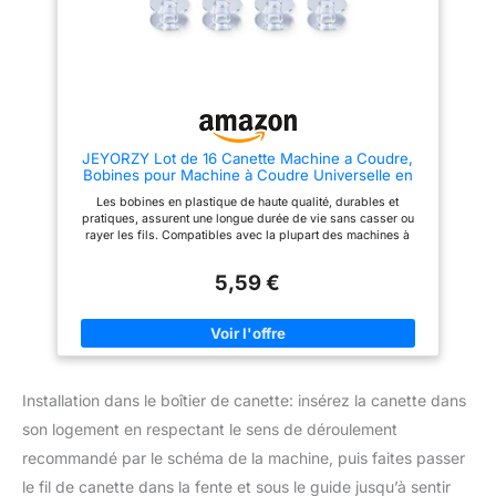
réutilisées, et les bobines à
vêtements, elles peuvent
coudre de couleur transparente
s'arrêter de tourner plus
n'affecteront pas la vraie
rapidement, empêchant
couleur du fil à coudre.
efficacement l'effilochage ou
Emballage Inclus : contient 25
l'emmêlement du fil de canette
bobines de machine à coudre, 1
lorsque les opérations de
boîte de rangement
couture s'arrêtent et démarrent.
transparente pour un rangement
parfait des bobines de machine
JEYORZY Lot de 16 Canette Machine a Coudre,
à coudre. Service de qualité : si
Bobines pour Machine à Coudre Universelle en
vous n'êtes pas satisfait de ce
Plastique, Canette Machine a Coudre Bobines,
produit ou si vous avez des
Les bobines en plastique de haute qualité, durables et
pour Machine à Coudre Canette Plastique
questions, n'hésitez pas à nous
pratiques, assurent une longue durée de vie sans casser ou
Canettes Machine à Coudre
contacter. Nous ferons de notre
rayer les fils. Compatibles avec la plupart des machines à
mieux pour résoudre le
coudre domestiques, ces bobines standardisées facilitent vos
problème.
projets de couture en organisant différentes couleurs de fil.
5,59 €
Une rotation douce et sans enchevêtrement garantit une
expérience de couture fluide et des points parfaits à chaque
fois. Des bobines polyvalentes, adaptées à une multitude de
scénarios de couture, des vêtements aux accessoires, en font
un complément idéal de votre kit. Le paquet de 16 canettes
offre suffisamment de réserve pour que vous puissiez vous
lancer dans des projets sans interruption et obtenir des
Installation dans le boîtier de canette: insérez la canette dans
résultats professionnels.
son logement en respectant le sens de déroulement
recommandé par le schéma de la machine, puis faites passer
le fil de canette dans la fente et sous le guide jusqu’à sentir