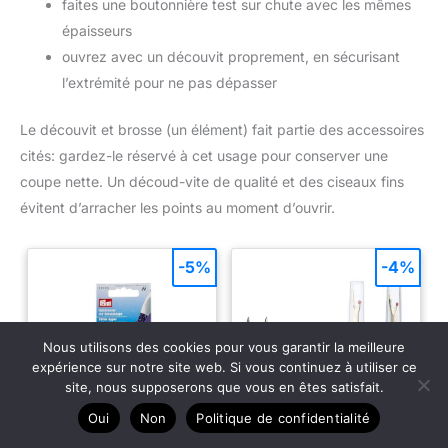
faites une boutonnière test sur chute avec les mêmes
épaisseurs
ouvrez avec un découvit proprement, en sécurisant
l’extrémité pour ne pas dépasser
Le découvit et brosse (un élément) fait partie des accessoires
cités: gardez-le réservé à cet usage pour conserver une
coupe nette. Un découd-vite de qualité et des ciseaux fins
évitent d’arracher les points au moment d’ouvrir.
-5%
-4%
Nous utilisons des cookies pour vous garantir la meilleure
expérience sur notre site web. Si vous continuez à utiliser ce
site, nous supposerons que vous en êtes satisfait.
Oui
Non
Politique de confidentialité