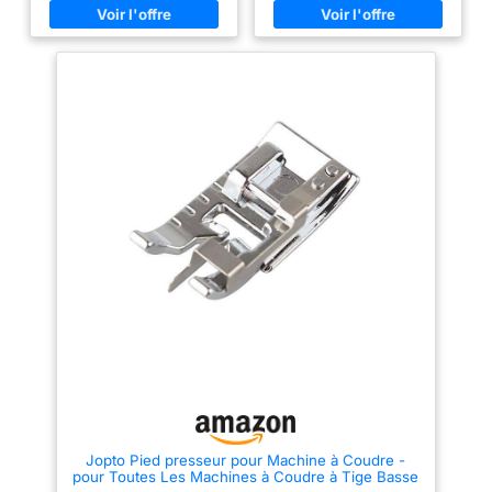
besoins. Matériau de haute
se déchirer Convient pour tous
qualité : 6 pieds de machine à
les modèles Singer, Brother,
coudre sont en acier
Babylock, Euro-Pro, Janome,
inoxydable, durables, lisses, ne
Kenmore, White, Juki, New
rouillent pas facilement,
Home, Simplicity, Elna et plus
peuvent être utilisés pendant
encore
une longue période pour
répondre à vos besoins de
couture. Large gamme
d'utilisation : s'adapte à la
plupart des machines à coudre
domestiques à poignée basse.
Mais ne convient pas aux
machines à coudre industrielles
et petites Installation facile :
pied presseur à ourlet rouléà
installation rapide, cliquez
directement pour installer. Large
utilisation : ensemble de 6
pieds de couture pour de
nombreux tissus comme le
denim, le molleton, le satin, le
coton, parfait pour coudre des
accessoires de tailleur.
Jopto Pied presseur pour Machine à Coudre -
pour Toutes Les Machines à Coudre à Tige Basse