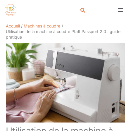
Aller
Rechercher
au
contenu
Accueil
Machines à coudre
Utilisation de la machine à coudre Pfaff Passport 2.0 : guide
pratique
Utilisation de la machine à