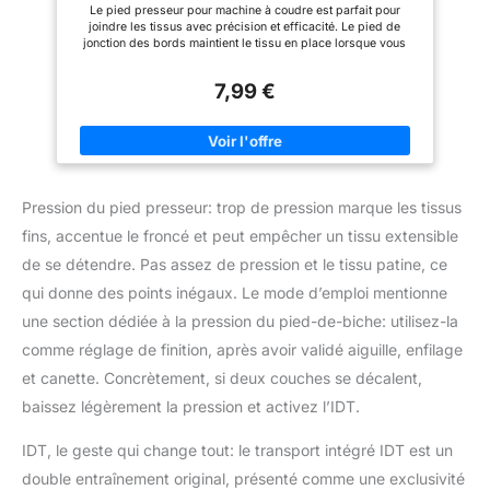
- pour Singer, Brother, Babylock, Janome,
Le pied presseur pour machine à coudre est parfait pour
Kenmore, White, Juki, New Home, Simplicity, Elna
joindre les tissus avec précision et efficacité. Le pied de
jonction des bords maintient le tissu en place lorsque vous
cousez tout en laissant une grande ouverture afin que vous
puissiez joindre les tissus avec des points décoratifs ainsi que
7,99 €
le point droit standard. Placer la lame dans une couture
existante permet à l'utilisateur de suivre une couture et de
coudre pratiquement invisible à travers plusieurs couches de
tissu, car la nouvelle couture droite devient cachée dans la
couture existante. Les pieds de couture de qualité supérieure
sont des pieds de couture de haute qualité qui offrent à
l'utilisateur une facilité d'utilisation pour les tâches qui
Pression du pied presseur: trop de pression marque les tissus
pourraient être extrêmement fastidieuses si elles sont
effectuées à la main. S'adapte à toutes les machines à coudre
fins, accentue le froncé et peut empêcher un tissu extensible
Singer* (certaines machines Singers nécessitent un adaptateur
de tige basse), Brother, Babylock, Euro-Pro, Janome, Kenmore,
de se détendre. Pas assez de pression et le tissu patine, ce
White, Juki, New Home, Simplicity, Necchi et Elna.
qui donne des points inégaux. Le mode d’emploi mentionne
une section dédiée à la pression du pied-de-biche: utilisez-la
comme réglage de finition, après avoir validé aiguille, enfilage
et canette. Concrètement, si deux couches se décalent,
baissez légèrement la pression et activez l’IDT.
IDT, le geste qui change tout: le transport intégré IDT est un
double entraînement original, présenté comme une exclusivité