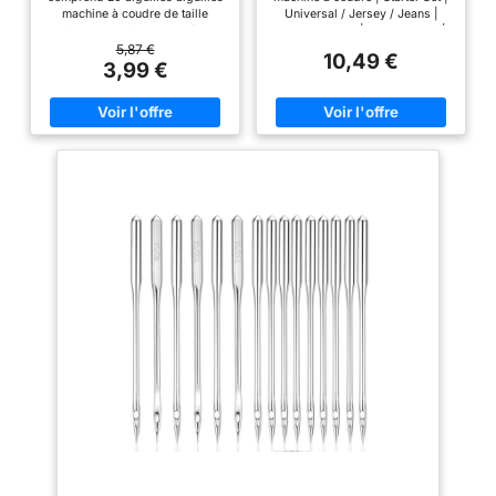
machine à coudre de taille
Universal / Jersey / Jeans |
90/14, 2 étuis à aiguilles (pour
avec talon plat | assortiments |
ranger toutes les aiguilles) et un
5 Aiguilles Universal et 5
5,87 €
10,49 €
manuel d'utilisation Matériaux
Aiguilles Jersey (2x 70/10, 2x
3,99 €
de qualité supérieure :
80/12, 1x 90/14 chacune) | 5
Extrêmement pointues, les
Aiguilles Jeans (2x 90/14, 2x
aiguilles aiguille machine a
100/16, 1x 110/18) | Livré dans
coudre jean garantissent une
une boîte de rangement pour
couture nette et précise sans
aiguilles pour machine à coudre
abîmer les tissus. Leur grande
PARTICULARITÉ : Starter Set
dureté et leur résistance à
SCHMETZ avec les aiguilles
l'abrasion les rendent idéales
pour machine à coudre les plus
pour la couture rapide
utilisées : Aiguilles Universal
Conditionnement pratique :
TISSUS/MATÉRIAUX
Aiguilles universelles pour
APPROPRIÉS : Grâce aux
machine à coudre comprend 2
différents types et grosseurs
étuis à aiguilles avec étiquettes
d'aiguilles de cet assortiment,
de taille pour un transport et un
vous avez l’aiguille adaptée à
rangement faciles, assurant
portée de main pour presque
ainsi un espace de travail
tous les matériaux et projets de
propre et organisé Gain de
couture APPLICATION : Grâce à
productivité : Comparées à la
leur talon plat, les aiguilles sont
couture à la main, les aiguilles
utilisables sur toute machine à
aiguilles machine à coudre
coudre familiale courante (par
universelle améliorent
ex. Bernina, Pfaff, Elna, Brother,
considérablement la
Juki, Singer, W6, etc.)
productivité et produisent des
REMARQUE : ABC des aiguilles
points réguliers, évitant les
SCHMETZ avec
points irréguliers ou de travers
recommandations d’aiguilles
souvent rencontrés en couture
pour de nombreux tissus et