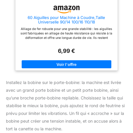
manuelle Large compatibilité :
informations utiles sur les
Les aiguilles aiguille de
aiguilles pour machine à coudre
machine à coudre 90/14
60 Aiguilles pour Machine à Coudre,Taille
conviennent aux tissus
Universelle 90/14 100/16 110/18
d'épaisseur moyenne à épaisse
tels que le denim, les tissus
Alliage de fer robuste pour une grande stabilité : les aiguilles
d'habillement ou la toile, et sont
sont fabriquées en alliage de haute résistance qui résiste à la
compatibles avec toutes les
déformation et offre une longue durée de vie. Ils restent
surjeteuse et machine à coudre
indéformables et fiables même en cas d'utilisation fréquente
domestiques standard
Trois tailles d'aiguilles pour différentes épaisseurs de tissu : le
6,99 €
lot contient 60 aiguilles de trois tailles : 20 x 90/14 pour les
tissus légers à moyens (par ex. chemises, chemisiers,
manteaux d'automne); 20 x 100/16 pour tissus lourds (par
exemple jeans, 20 x 110/18 pour matériaux particulièrement
épais (par ex. le cuir, la toile), vous êtes ainsi bien équipé pour
différents projets de couture Large compatibilité avec les
machines à coudre domestiques courantes : les aiguilles
Installez la bobine sur le porte-bobine: la machine est livrée
s'adaptent à de nombreuses marques courantes telles que
Singer, Brother ou Janome et sont polyvalentes pour une
avec un grand porte bobine et un petit porte bobine, ainsi
utilisation dans différents domaines de couture Règle de
mesure pratique incluse : une règle de mesure incluse vous
qu’une broche porte-bobine repliable. Choisissez la taille qui
aide à mesurer et à l'alignement précis, ce qui facilite la
manipulation et favorise des coutures précises et régulières
stabilise le mieux la bobine, puis ajoutez le rond de feutrine si
Pointes tranchantes pour des résultats de couture propres : les
prévu pour limiter les vibrations. Un fil qui « accroche » sur la
aiguilles finement aiguisées pénètrent facilement dans le tissu,
réduisent le risque de rupture du fil ou des dommages du tissu
bobine peut créer une tension instable, et on accuse alors à
et créent un point uniforme pour un résultat final soigné pour
chaque projet
tort la canette ou la machine.