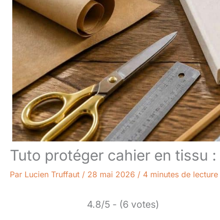
Tuto protéger cahier en tissu : 
Par
Lucien Truffaut
/
28 mai 2026
/
4 minutes de lecture
4.8/5 - (6 votes)