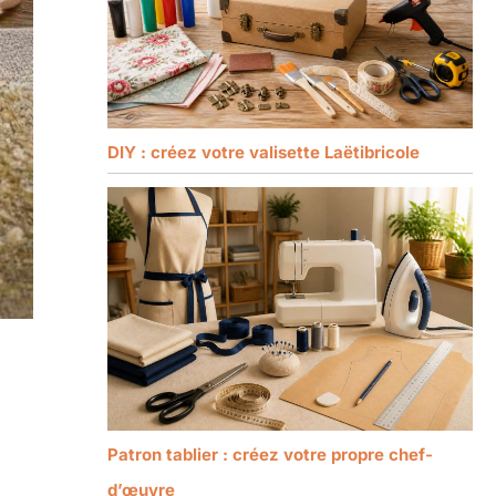
DIY : créez votre valisette Laëtibricole
Patron tablier : créez votre propre chef-
d’œuvre