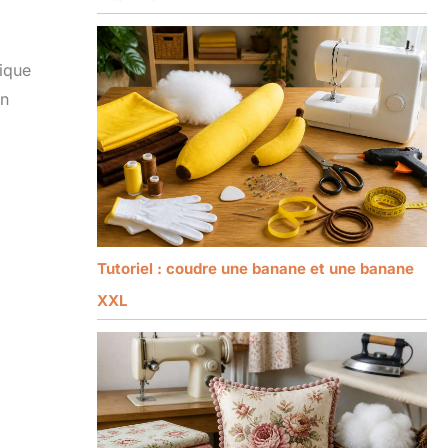
lique
en
Tutoriel : coudre une banane et une banane
XXL