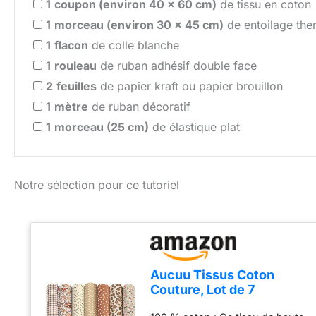
1
coupon (environ 40 x 60 cm)
de tissu en coton
1
morceau (environ 30 x 45 cm)
de entoilage the
1
flacon
de colle blanche
1
rouleau
de ruban adhésif double face
2
feuilles
de papier kraft ou papier brouillon
1
mètre
de ruban décoratif
1
morceau (25 cm)
de élastique plat
Notre sélection pour ce tutoriel
Aucuu Tissus Coton
Couture, Lot de 7
50*50cm Tissus