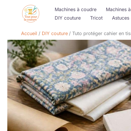
Aller
Machines à coudre
Machines à
au
DIY couture
Tricot
Astuces 
contenu
Accueil
DIY couture
Tuto protéger cahier en tiss