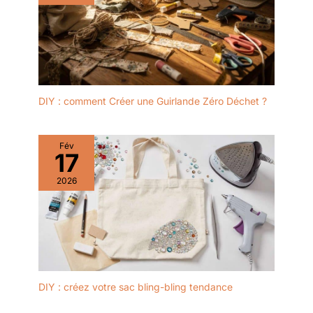
DIY : comment Créer une Guirlande Zéro Déchet ?
Fév
17
2026
DIY : créez votre sac bling-bling tendance