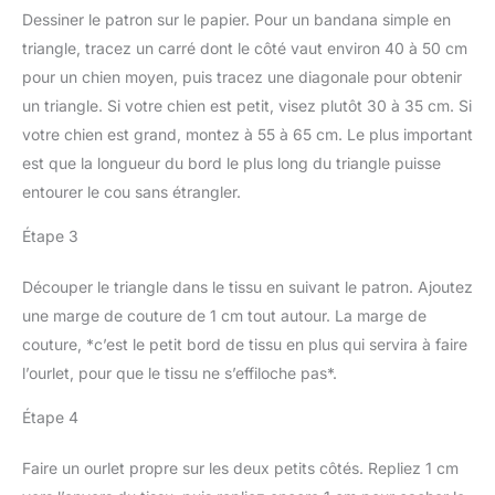
équipé d'une poignée
pantalons, les poignets,
ANTI-GOUTTE: gardez
Dessiner le patron sur le papier. Pour un bandana simple en
ergonomique, d'un
les gants et plus encore
vos tissus et vêtements
triangle, tracez un carré dont le côté vaut environ 40 à 50 cm
grand réservoir de 300ml
toujours impeccables et
pour un usage simple au
pour un chien moyen, puis tracez une diagonale pour obtenir
sans tâche avec la
quotidien.
un triangle. Si votre chien est petit, visez plutôt 30 à 35 cm. Si
protection anti-goutte
RÉPARABILITÉ 15ANS AU
votre chien est grand, montez à 55 à 65 cm. Le plus important
JUSTE PRIX:
est que la longueur du bord le plus long du triangle puisse
engagement de
entourer le cou sans étrangler.
réparabilité 15ans au
juste prix grâce à notre
Étape 3
réseau de
6200réparateurs dans le
Découper le triangle dans le tissu en suivant le patron. Ajoutez
monde, pour contribuer
une marge de couture de 1 cm tout autour. La marge de
à la protection de
l’environnement et à la
couture, *c’est le petit bord de tissu en plus qui servira à faire
réduction des déchets
l’ourlet, pour que le tissu ne s’effiloche pas*.
Étape 4
Faire un ourlet propre sur les deux petits côtés. Repliez 1 cm