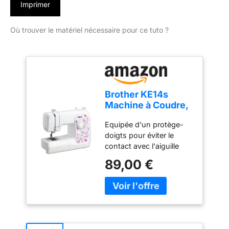
Imprimer
Où trouver le matériel nécessaire pour ce tuto ?
Brother KE14s
Machine à Coudre,
Acier Inoxydable,
Equipée d'un protège-
Blanc/Rose, 40 x 15
doigts pour éviter le
x 31 cm
contact avec l'aiguille
lors de la couture, pour
89,00 €
jeunes débutants créatifs
avec protection pour les
doigts (14 points) 14
fonctions de couture
utilitaires & décoratifs,
dont 1 boutonnière en 4