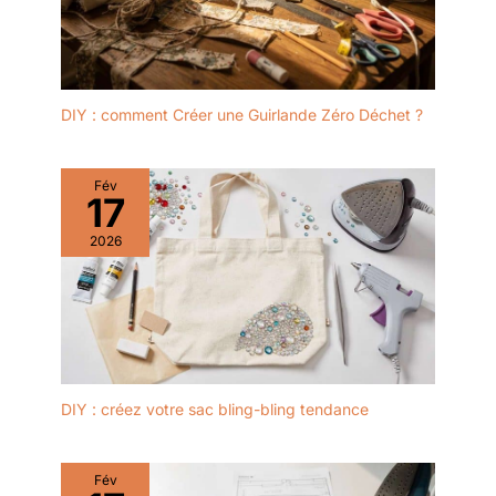
quotidien.
protection anti-goutte
RÉPARABILITÉ 15ANS AU
JUSTE PRIX:
engagement de
réparabilité 15ans au
DIY : comment Créer une Guirlande Zéro Déchet ?
juste prix grâce à notre
réseau de
6200réparateurs dans le
Fév
17
monde, pour contribuer
à la protection de
2026
l’environnement et à la
réduction des déchets
DIY : créez votre sac bling-bling tendance
Fév