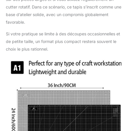
cutter rotatif. Dans ce scénario, ce tapis s’inscrit comme une
base d’atelier solide, avec un compromis globalement
favorable.
Si votre pratique se limite à des découpes occasionnelles et
de petite taille, un format plus compact restera souvent le
choix le plus rationnel.