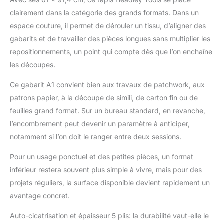
aux sols, meubles,
clairement dans la catégorie des grands formats. Dans un
comptoirs et tables en
dessous. Notre tapis
espace couture, il permet de dérouler un tissu, d’aligner des
de découpe peut
gabarits et de travailler des pièces longues sans multiplier les
également être mis sur
repositionnements, un point qui compte dès que l’on enchaîne
les tables de bureau,
les découpes.
puis vous pouvez
mettre votre ordinateur
Ce gabarit A1 convient bien aux travaux de patchwork, aux
sur le tapis de
patrons papier, à la découpe de simili, de carton fin ou de
découpe. Reste à plat :
ne se déforme pas et
feuilles grand format. Sur un bureau standard, en revanche,
ne se fissure pas. Nos
l’encombrement peut devenir un paramètre à anticiper,
tapis de bricolage sont
notamment si l’on doit le ranger entre deux sessions.
fabriqués en matériau
robuste et raffiné qui
Pour un usage ponctuel et des petites pièces, un format
peut résister à la
inférieur restera souvent plus simple à vivre, mais pour des
lumière directe du soleil
et retrouveront
projets réguliers, la surface disponible devient rapidement un
rapidement leur forme
avantage concret.
même s'ils ne sont pas
stockés à plat. La
Auto-cicatrisation et épaisseur 5 plis: la durabilité vaut-elle le