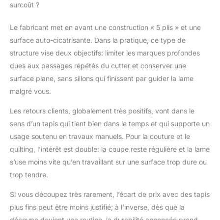
plupart des planches
surcoût ?
multicouches ou
minces peuvent se
Le fabricant met en avant une construction « 5 plis » et une
déformer facilement en
surface auto-cicatrisante. Dans la pratique, ce type de
raison de la réaction
des impuretés dans le
structure vise deux objectifs: limiter les marques profondes
matériau. Taille du tapis
dues aux passages répétés du cutter et conserver une
: 61 x 91,4 cm, double
surface plane, sans sillons qui finissent par guider la lame
face (cm et pouces),
malgré vous.
épaisseur 3 mm. Parfait
pour les petits et
Les retours clients, globalement très positifs, vont dans le
moyens projets
sens d’un tapis qui tient bien dans le temps et qui supporte un
d'artisanat et de
couture. Idéal comme
usage soutenu en travaux manuels. Pour la couture et le
planche à découper
quilting, l’intérêt est double: la coupe reste régulière et la lame
pour une utilisation
s’use moins vite qu’en travaillant sur une surface trop dure ou
avec des lames
trop tendre.
rotatives ou droites. Un
excellent choix de
Si vous découpez très rarement, l’écart de prix avec des tapis
cadeau pour tous les
quilters ou amateurs à
plus fins peut être moins justifié; à l’inverse, dès que la
ajouter à leurs
découpe devient une routine, la durabilité annoncée prend