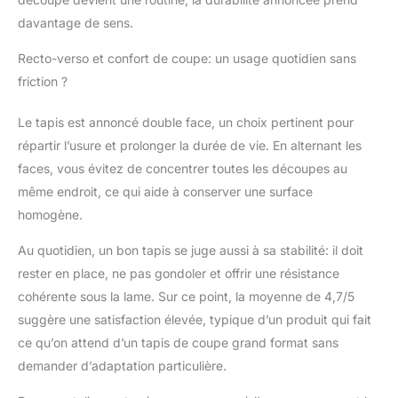
accessoires de couture
davantage de sens.
et fournitures de
matelassage
Recto-verso et confort de coupe: un usage quotidien sans
Utilisations multiples :
friction ?
idéal pour les travaux
manuels, la
Le tapis est annoncé double face, un choix pertinent pour
modélisation, la coupe
du cuir, les loisirs, la
répartir l’usure et prolonger la durée de vie. En alternant les
couture, le
faces, vous évitez de concentrer toutes les découpes au
matelassage, le tissu,
même endroit, ce qui aide à conserver une surface
les projets de
homogène.
scrapbooking et
d'autres projets de
Au quotidien, un bon tapis se juge aussi à sa stabilité: il doit
découpe. Si vous avez
rester en place, ne pas gondoler et offrir une résistance
des questions ou des
préoccupations,
cohérente sous la lame. Sur ce point, la moyenne de 4,7/5
veuillez nous contacter
suggère une satisfaction élevée, typique d’un produit qui fait
et nous vous
ce qu’on attend d’un tapis de coupe grand format sans
répondrons le plus tôt
demander d’adaptation particulière.
possible