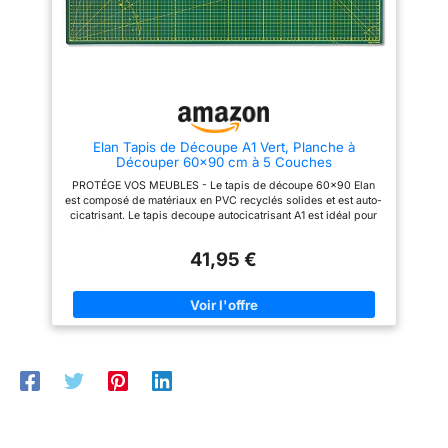
matériau. Taille du
couches inférieures sont en
tapis : 61 x 91,4 cm,
PVC recyclé, ce qui réduit
double face (cm et
l'empreinte écologique de notre
produit. Dans la couche
pouces), épaisseur 3
intermédiaire se trouve une
mm. Parfait pour les
plaque en PVC, qui confère au
tapis de couture A3 une
petits et moyens
robustesse. Pour maintenir la
projets d'artisanat et
haute qualité de la tapis
de couture. Idéal
Elan Tapis de Découpe A1 Vert, Planche à
modelisme A3 nous vous
Découper 60x90 cm à 5 Couches
recommandons de ne pas plier
comme planche à
le plaque decoupe cutter.
PROTÉGE VOS MEUBLES - Le tapis de découpe 60x90 Elan
découper pour une
GRILLE PROFESSIONNELLE -
est composé de matériaux en PVC recyclés solides et est auto-
Les deux côtés du tapis
utilisation avec des
cicatrisant. Le tapis decoupe autocicatrisant A1 est idéal pour
découpe A3 contiennent une
lames rotatives ou
protéger votre table lors de la couture ou du matelassage.
grille adaptée au quilting et à
AUTOCICATRISANT - Une caractéristique du tapis de découpe
droites. Un excellent
d'autres activités artistiques et
41,95 €
autocicatrisant A1 est que le tapis de coupe couture se
artisanales. Les motifs et le
choix de cadeau pour
compose de 5 couches de différents matériaux en PVC. Les
texte sont appliqués de manière
deux couches supérieures ont été développées pour fournir
tous les quilters ou
professionnelle, ce qui garantit
une surface robuste avec une fonction d'auto-guérison.
une lisibilité à long terme.
amateurs à ajouter à
Lorsque vous effectuez une découpe dans le planche de
COULEUR ET TAILLE – Le
leurs accessoires de
découpe A1, le pavé d'écriture se contracte à nouveau pour
plaque de découpe Elan a deux
masquer la découpe et garder la surface plane. DURABLE -
couture et
couleurs. Les tapis de coupe
Les deux couches inférieures sont en PVC recyclé, ce qui
couture sont noir avec grille
fournitures de
réduit l'empreinte écologique de notre produit. Dans la couche
blanche et taupe avec grille
intermédiaire se trouve une plaque en PVC, qui confère au
matelassage
blanche. Les tapis de decoupe
tapis de couture A1 une robustesse. Pour maintenir la haute
noir ont une échelle métrique
Utilisations multiples :
qualité de la tapis modelisme A1 nous vous recommandons de
disponible dans les tailles
idéal pour les travaux
ne pas plier le plaque decoupe cutter. GRILLE
100x150 CM, A0 (90x120 cm),