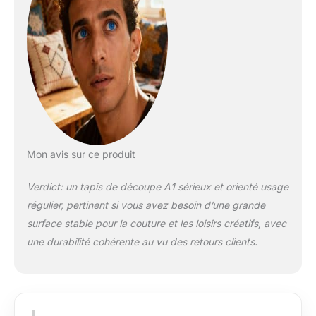
une protection aux
sols, meubles,
comptoirs et tables
en dessous. Notre
tapis de découpe
peut également être
mis sur les tables de
bureau, puis vous
pouvez mettre votre
ordinateur sur le tapis
de découpe. Reste à
Mon avis sur ce produit
plat : ne se déforme
pas et ne se fissure
Verdict: un tapis de découpe A1 sérieux et orienté usage
pas. Nos tapis de
régulier, pertinent si vous avez besoin d’une grande
bricolage sont
surface stable pour la couture et les loisirs créatifs, avec
fabriqués en matériau
robuste et raffiné qui
une durabilité cohérente au vu des retours clients.
peut résister à la
lumière directe du
soleil et retrouveront
rapidement leur
forme même s'ils ne