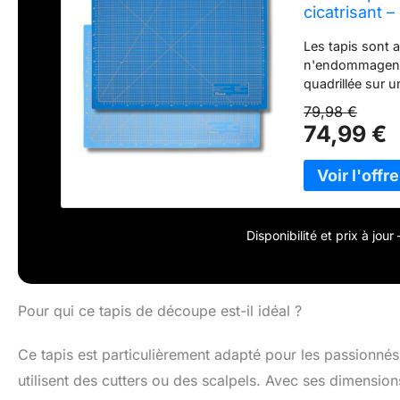
cicatrisant 
bricolage et
Les tapis sont 
n'endommagent 
quadrillée sur 
mains de bricol
79,98 €
travaux de préci
74,99 €
ternit pas le c
Disponibilité et prix à jou
Pour qui ce tapis de découpe est-il idéal ?
Ce tapis est particulièrement adapté pour les passionné
utilisent des cutters ou des scalpels. Avec ses dimensio