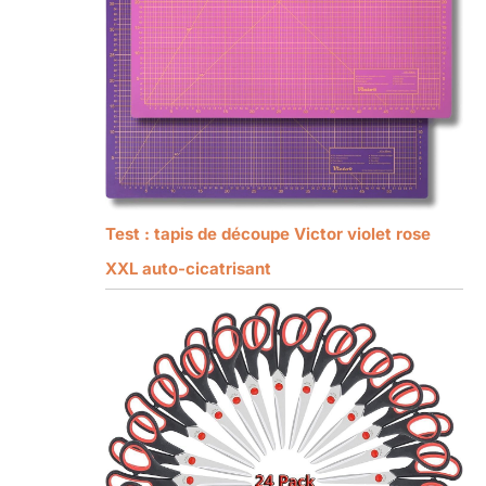
Test : tapis de découpe Victor violet rose
XXL auto-cicatrisant