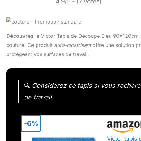
4.9/5 - (7 votes)
Découvrez
le Victor Tapis de Découpe Bleu 90x120cm, u
couture. Ce produit
auto-cicatrisant
offre une solution pr
protégeant vos surfaces de travail.
🔍
Considérez ce tapis si vous recherch
de travail.
-6%
Victor tapis