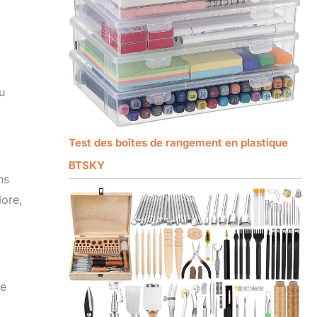
u
Test des boîtes de rangement en plastique
BTSKY
ns
lore,
le