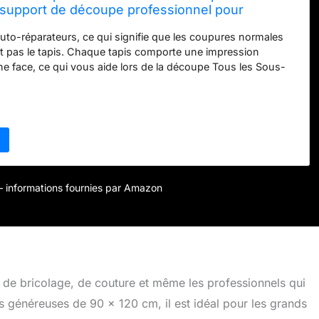
– support de découpe professionnel pour
 couture, sous-main de bureau
auto-réparateurs, ce qui signifie que les coupures normales
pas le tapis. Chaque tapis comporte une impression
une face, ce qui vous aide lors de la découpe Tous les Sous-
age ont une surface antidérapante, ce qui est idéal pour les
sion Le couteau est guidé droit et la surface spéciale ne
outeau aussi rapidement que les autres patins de coupe.
r – informations fournies par Amazon
s de bricolage, de couture et même les professionnels qui
ns généreuses de 90 x 120 cm, il est idéal pour les grands