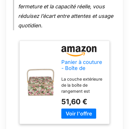
fermeture et la capacité réelle, vous
réduisez l’écart entre attentes et usage
quotidien.
Panier à couture
- Boîte de
rangement -
La couche extérieure
rose - En coton
de la boîte de
et bois - Portable
rangement est
- 30,5 x 23 x
décorée d' tissu
15,5 cm
51,60 €
imprimé, rural et
attrayant.
Principalement utilisé
pour ranger les outils
de couture. Idéal