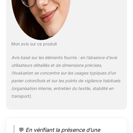
la boîte portable. Une
boîte de rangement
délicate est
également une
alternative à la boîte .
Mon avis sur ce produit
Avis basé sur les éléments fournis : en l’absence d’avis
utilisateurs détaillés et de dimensions précises,
l’évaluation se concentre sur les usages typiques d’un
panier coton/bois et sur les points de vigilance habituels
(organisation interne, entretien du textile, stabilité en
transport).
💬
En vérifiant la présence d’une