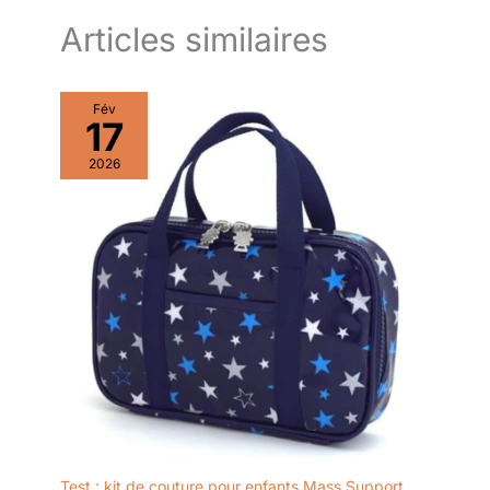
robuste. Ce mélange de
matériaux allie un aspect
Articles similaires
rustique et chaleureux à une
grande résistance, garantissant
une durabilité exceptionnelle
pour une utilisation quotidienne
Fév
à long terme, sans déformation
17
ni usure prématurée. Grande
Capacité de Rangement ---
Avec son espace intérieur
2026
spacieux et ses multiples
compartiments, cette boîte de
rangement offre une grande
capacité de stockage. Elle
accueille sans effort tous vos
outils de couture : ciseaux,
bobines de fil, aiguilles,
rubans, boutons et autres
fournitures, répondant
parfaitement à vos besoins de
réparation vestimentaire, de
bricolage artisanal et de
création couture.
Test : kit de couture pour enfants Mass Support