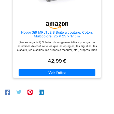
l’ensemble de vos fournitures
de couture en toute sécurité,
sans risque de casse ou de
déchirement. Cette poignée
ergonomique s’adapte
parfaitement à la paume de la
main, rendant le transport
quotidien simple et agréable.
HobbyGift MRLTLE 8 Boîte à couture, Coton,
Léger & Portable pour une
Multicolore, 25 x 25 x 17 cm
Utilisation Nomade --- Grâce à
sa conception légère et son
[Restez organisé] Solution de rangement idéale pour garder
design compact, cette boîte à
les notions de couture telles que les épingles, les aiguilles, les
couture est ultra-portable.
ciseaux, les cisailles, les rubans à mesurer, etc., propres, bien
Associée à la poignée
rangés et sans se perdre, avec une poche élastique et un
ergonomique et au fermoir
coussin à épingles intégrés à l'intérieur du couvercle.
magnétique sécurisé, elle
42,99 €
[Compagnon de stockage idéal] Ces boîtes de rangement sont
accompagne parfaitement les
également parfaites pour ranger le maquillage, les
couturières nomades : vous
cosmétiques et plus encore, avec suffisamment d'espace pour
pouvez emporter tous vos
les pots, les lotions, les pinceaux, les brosses à cheveux en
essentiels de couture en
dessous et les ombres à paupières, les fards à joues ou les
voyage, en déplacement ou
rouges à lèvres dans le plateau au-dessus. [Léger et portable]
chez des amis, pour profiter du
Fabriqué à partir d'une construction en bois légère recouverte
plaisir de la couture à tout
d'un tissu solide et résistant avec une doublure en satin doux à
moment et en tout lieu.
l'intérieur. [Plateau en plastique interne] Chaque boîte de
Matériaux Durables & Design
rangement est livrée avec un plateau en plastique acrylique
Rustique Chaleureux --- Le
transparent amovible pour garder les petits objets bien
corps principal de la boîte est
organisés au-dessus, tout en permettant de ranger les gros
fabriqué en polyester de haute
objets en dessous. [Dimensions] Dimensions 25 x 25 x 17 cm
qualité, associé à un tissu coton
doux et un cadre en bois massif