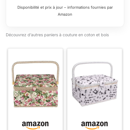
également pour
Disponibilité et prix à jour – informations fournies par
placer de petits
Amazon
objets et articles de
bricolage. Dans la
boîte se trouvent
Découvrez d’autres paniers à couture en coton et bois
plusieurs
compartiments et
une poche intérieure
sur le couvercle pour
rangement ordonné.
La poignée
ergonomique tient
confortablement
dans la main et rend
la boîte portable. Une
boîte de rangement
délicate est
également une
alternative à la boîte .