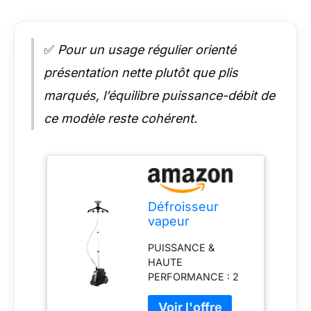
✅
Pour un usage régulier orienté
présentation nette plutôt que plis
marqués, l’équilibre puissance-débit de
ce modèle reste cohérent.
Défroisseur
vapeur
professionnel
PUISSANCE &
2200 W. 1 bar. 50
HAUTE
G/Min. Réservoir
PERFORMANCE : 2
3, L. Garantie 3
200W pour générer
ans
un puissant flux de