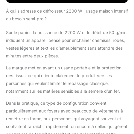
chauffe rapide, prêt en
1 min. CHAUDIÈRE EN
À qui s’adresse ce défroisseur 2200 W : usage maison intensif
ALLIAGE TITANIUM-
ou besoin semi-pro ?
ALUMINIUM :
fonctionne à l'eau
Sur le papier, la puissance de 2200 W et le débit de 50 g/min
courante. Un simple
rinçage périodique
indiquent un appareil pensé pour enchaîner chemises, robes,
suffit pour éléiminer les
vestes légères et textiles d’ameublement sans attendre des
dépôts calcaires
minutes entre deux pièces.
Défroisseur
professionnel de la
La marque met en avant un usage portable et la protection
marque française
des tissus, ce qui oriente clairement le produit vers les
Gecko Steamer,
appareil de haute
personnes qui veulent limiter le repassage classique,
qualité prévu pour les
notamment sur les matières sensibles à la semelle d’un fer.
boutiques de Prêt à
Porter ou les
Dans la pratique, ce type de configuration convient
professionnels qui
particulièrement aux foyers avec beaucoup de vêtements à
travaillent avec des
remettre en forme, aux personnes qui voyagent souvent et
tissus neufs
souhaitent rafraîchir rapidement, ou encore à celles qui gèrent
RÉSERVOIR AMOVIBLE
DE 3 L : autonomie