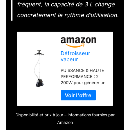
fréquent, la capacité de 3 L change
concrètement le rythme d’utilisation.
Défroisseur
vapeur
professionnel
PUISSANCE & HAUTE
2200 W. 1 bar. 50
PERFORMANCE : 2
G/Min. Réservoir
200W pour générer un
3, L. Garantie 3
puissant flux de vapeur
ans
pour un défroissage
vertical ultra-rapide,
même sur tissus épais.
DÉBIT VAPEUR : 50
Disponibilité et prix à jour – informations fournies par
g/min : tous tissus.
Amazon
RAPIDITÉ : Temps de