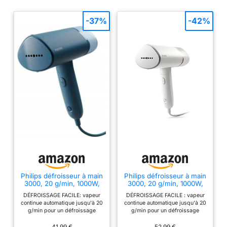
EN ALLIAGE
TITANIUM-
-37%
-42%
ALUMINIUM :
fonctionne à l'eau
courante. Un simple
rinçage périodique
suffit pour éléiminer
les dépôts calcaires
Défroisseur
professionnel de la
marque française
Gecko Steamer,
appareil de haute
qualité prévu pour les
boutiques de Prêt à
Porter ou les
professionnels qui
Philips défroisseur à main
Philips défroisseur à main
3000, 20 g/min, 1000W,
3000, 20 g/min, 1000W,
travaillent avec des
pliable et compact, Bleu
pliable et léger, Blanc
DÉFROISSAGE FACILE: vapeur
DÉFROISSAGE FACILE : vapeur
tissus neufs
continue automatique jusqu'à 20
continue automatique jusqu'à 20
RÉSERVOIR
g/min pour un défroissage
g/min pour un défroissage
AMOVIBLE DE 3 L :
facile et rapide - Vapeur
facile et rapide - Vapeur
horizontale pour des résultats
horizontale pour des résultats
41,99 €
52,99 €