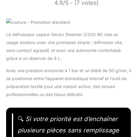
4.9/5 - (7 votes)
Le défroisseur vapeur Gecko Steamer (2200 W) vise un
usage soutenu avec une promesse simple : défroisser vite,
sans contact agressif, et avec une autonomie confortable
grâce à un réservoir de 3 L.
Avec une pression annoncée à 1 bar et un débit de 50 g/min, il
se positionne entre l’appareil domestique intensif et l’outil de
préparation textile pour une maison active, des tenues
professionnelles ou des tissus délicats.
🔍
Si votre priorité est d’enchaîner
plusieurs pièces sans remplissage