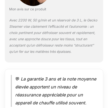
appareil de haute
qualité prévu pour les
Mon avis sur ce produit
boutiques de Prêt à
Porter ou les
Avec 2200 W, 50 g/min et un réservoir de 3 L, le Gecko
professionnels qui
Steamer vise clairement l’efficacité et l’autonomie : un
travaillent avec des
tissus neufs
choix pertinent pour défroisser souvent et rapidement,
RÉSERVOIR
avec une approche douce pour les tissus, tout en
AMOVIBLE DE 3 L :
acceptant qu’un défroisseur reste moins “structurant”
autonomie illimitée
qu’un fer sur les matières très épaisses.
avec remplissage
facilité et suivi visuel
du niveau d’eau.
CONCEPTION &
DURABILITÉ :
Appareil robuste et
💬
La garantie 3 ans et la note moyenne
simple à entretenir.
élevée apportent un niveau de
Châssis en ABS
haute densité. Mât en
réassurance appréciable pour un
acier, supporte des
appareil de chauffe utilisé souvent.
charges lourdes.
SAVOIR-FAIRE &