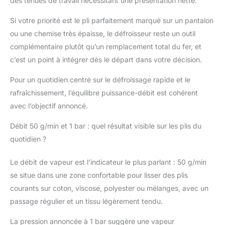
des tenues de travail nécessitant une présentation nette.
illimitée avec
remplissage facilité et
Si votre priorité est le pli parfaitement marqué sur un pantalon
suivi visuel du niveau
ou une chemise très épaisse, le défroisseur reste un outil
d’eau. CONCEPTION &
complémentaire plutôt qu’un remplacement total du fer, et
DURABILITÉ : Appareil
c’est un point à intégrer dès le départ dans votre décision.
robuste et simple à
entretenir. Châssis en
Pour un quotidien centré sur le défroissage rapide et le
ABS haute densité. Mât
rafraîchissement, l’équilibre puissance-débit est cohérent
en acier, supporte des
charges lourdes.
avec l’objectif annoncé.
SAVOIR-FAIRE & SUIVI
: Gecko-Steamer
Débit 50 g/min et 1 bar : quel résultat visible sur les plis du
équipe les
quotidien ?
professionnels de la
mode DEPUIS PLUS DE
Le débit de vapeur est l’indicateur le plus parlant : 50 g/min
30 ANS. Garantie 3 ans
se situe dans une zone confortable pour lisser des plis
incluse et pièces
courants sur coton, viscose, polyester ou mélanges, avec un
détachées disponibles
10 ans pour une
passage régulier et un tissu légèrement tendu.
TRANQUILLITÉ
TOTALE.
La pression annoncée à 1 bar suggère une vapeur