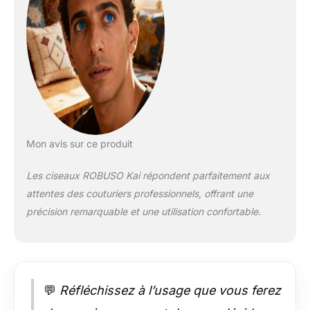
inoxydable robuste
(58 HRC), de manière
à garantir une haute
résistance lors de la
coupe et des
performances de
coupe durables.
Agréablement dans la
main. Les lames sont
tirées jusqu’à
Mon avis sur ce produit
l’extrémité du
manche et
Les ciseaux ROBUSO Kai répondent parfaitement aux
recouvertes d’un
attentes des couturiers professionnels, offrant une
"élastomère" en
plastique souple.
précision remarquable et une utilisation confortable.
Cela garantit une
meilleure stabilité, un
meilleur équilibre et
une agréable
maniabilité lors de la
💬
Réfléchissez à l’usage que vous ferez
coupe. Grâce aux