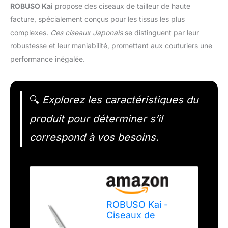
ROBUSO Kai
propose des ciseaux de tailleur de haute
facture, spécialement conçus pour les tissus les plus
complexes.
Ces ciseaux Japonais
se distinguent par leur
robustesse et leur maniabilité, promettant aux couturiers une
performance inégalée.
🔍
Explorez les caractéristiques du
produit pour déterminer s’il
correspond à vos besoins.
ROBUSO Kai -
Ciseaux de
tailleur, grandes