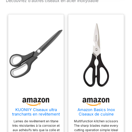
Découvrez d’autres ciseaux en acier inoxydable
tissus légers et
disponibles.
lourds. Ciseaux en
tissu résistant. Les
lames sont
fabriquées en acier
inoxydable robuste
(58 HRC), de manière
à garantir une haute
résistance lors de la
coupe et des
performances de
coupe durables.
Agréablement dans la
main. Les lames sont
tirées jusqu’à
l’extrémité du
manche et
recouvertes d’un
KUONIIY Ciseaux ultra
Amazon Basics Inox
tranchants en revêtement
Ciseaux de cuisine
"élastomère" en
de titane avec poignées
multiusage, 8 inch, Noir
Lames de revêtement en titane
Multifunction kitchen scissors
plastique souple.
confortables et multi-
très résistantes à la corrosion et
The sharp blades make every
usages, 19,5 cm
Cela garantit une
aux adhésifs tels que la colle et
cutting operation simple Ideal