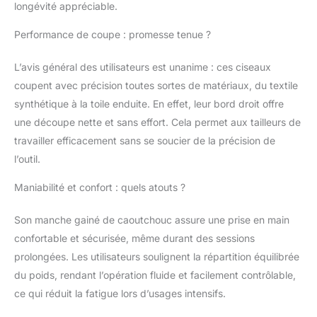
performances de
longévité appréciable.
coupe durables.
Agréablement dans la
Performance de coupe : promesse tenue ?
main. Les lames sont
tirées jusqu’à
L’avis général des utilisateurs est unanime : ces ciseaux
l’extrémité du manche
coupent avec précision toutes sortes de matériaux, du textile
et recouvertes d’un
synthétique à la toile enduite. En effet, leur bord droit offre
"élastomère" en
une découpe nette et sans effort. Cela permet aux tailleurs de
plastique souple. Cela
garantit une meilleure
travailler efficacement sans se soucier de la précision de
stabilité, un meilleur
l’outil.
équilibre et une
agréable maniabilité
Maniabilité et confort : quels atouts ?
lors de la coupe. Grâce
aux grandes
Son manche gainé de caoutchouc assure une prise en main
ouvertures, ces
confortable et sécurisée, même durant des sessions
ciseaux peuvent
prolongées. Les utilisateurs soulignent la répartition équilibrée
également être saisis
fermement. Coupe
du poids, rendant l’opération fluide et facilement contrôlable,
sans fatigue et précise.
ce qui réduit la fatigue lors d’usages intensifs.
Tous les ciseaux sont
équipés de vis à