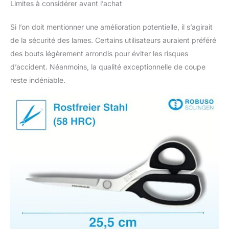
Limites à considérer avant l’achat
couronne réglables, ce
qui permet un réglage
Si l’on doit mentionner une amélioration potentielle, il s’agirait
facile de la tension.
de la sécurité des lames. Certains utilisateurs auraient préféré
Série KAI. Nos clients
apprécient la facilité
des bouts légèrement arrondis pour éviter les risques
d'utilisation, la
d’accident. Néanmoins, la qualité exceptionnelle de coupe
sensation parfaite et la
reste indéniable.
simplicité de coupe,
même dans une
application industrielle.
Des variantes pour les
gauchers et les
droitiers sont
disponibles.