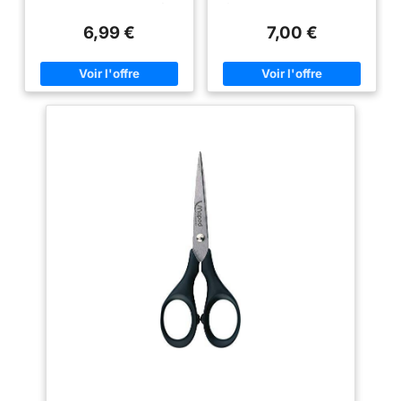
meilleure stabilité, un
le ruban, ce qui les rend idéaux
for cutting, peeling, removing
pour presque tous les types de
food ends and breaking nuts
meilleur équilibre et
6,99 €
7,00 €
tâches. Facile à couper les
Safe non-slip ergonomic handle
une agréable
tissus, le papier, le carton, le
Hand wash
cuir, les emballages en
maniabilité lors de la
plastique, les rubans, etc. Idéal
coupe. Grâce aux
pour la couture, la tailleur, le
grandes ouvertures,
rembourrage, la confection, les
patrons de coupe, les
ces ciseaux peuvent
modifications, les travaux
également être saisis
manuels, l'école, la maison et le
bureau, etc. Les ciseaux en
fermement. Coupe
acier inoxydable résistants à la
sans fatigue et
corrosion sont fabriqués en
précise. Tous les
acier haute densité qui est 3
fois plus dur que l'acier
ciseaux sont équipés
inoxydable ordinaire et coupent
de vis à couronne
plus doucement. Poignée
souple, design ergonomique
réglables, ce qui
pour un contrôle de précision et
permet un réglage
un confort maximal, peut être
facile de la tension.
utilisé pour les gauchers ou les
droitiers Nous nous engageons
Série KAI. Nos clients
à vous fournir des produits de
apprécient la facilité
haute qualité, veuillez nous
contacter si vous avez des
d'utilisation, la
questions.
sensation parfaite et
la simplicité de