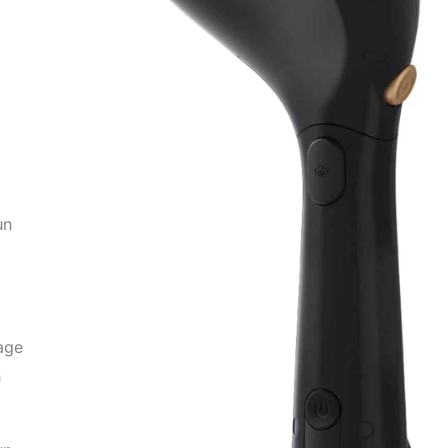
un
age
n