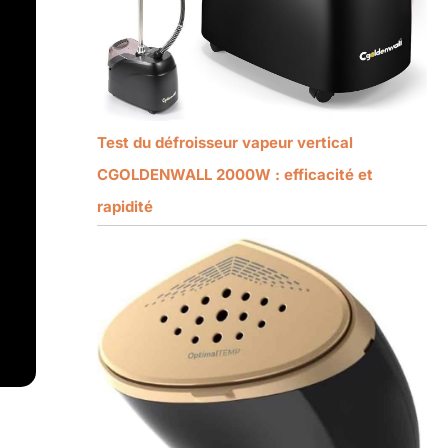
Test du défroisseur vapeur vertical
CGOLDENWALL 2000W : efficacité et
rapidité