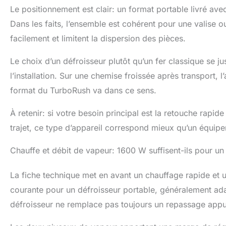
vapeur portable
Le positionnement est clair: un format portable livré av
minutes d'inact
5 secondes en mo
Dans les faits, l’ensemble est cohérent pour une valise 
Longueur du cor
facilement et limitent la dispersion des pièces.
cordon de 2 mè
brosses en four
Le choix d’un défroisseur plutôt qu’un fer classique se j
sac en toile de 
uniquement dans
l’installation. Sur une chemise froissée après transport, l
Canada
format du TurboRush va dans ce sens.
À retenir: si votre besoin principal est la retouche rapi
trajet, ce type d’appareil correspond mieux qu’un équipe
Chauffe et débit de vapeur: 1600 W suffisent-ils pour un
La fiche technique met en avant un chauffage rapide et 
courante pour un défroisseur portable, généralement adap
défroisseur ne remplace pas toujours un repassage appu