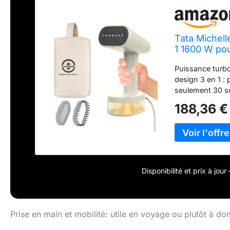
Tata Michell
1 1600 W po
niveaux de v
Puissance turbo 
design 3 en 1 : 
seulement 30 s
fonctionne parfa
188,36 €
les rideaux épa
recharges fréqu
capacité de 25 
Tata Michelle p
interrupteur de
repassage Techn
Disponibilité et prix à jou
étanche à 360° 
ou horizontal. 
facilement en u
pour un entreti
Prise en main et mobilité: utile en voyage ou plutôt à dom
Conçu pour dure