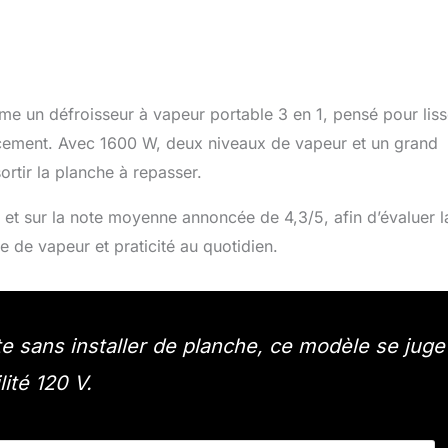
e un défroisseur à vapeur portable 3 en 1, pensé pour liss
ement. Avec 1600 W, deux niveaux de vapeur et un grand
sortir la planche à repasser.
e et sur la note moyenne annoncée de 4,3/5, afin d’évaluer l
 de vapeur et praticité au quotidien.
ite sans installer de planche, ce modèle se juge
lité 120 V.