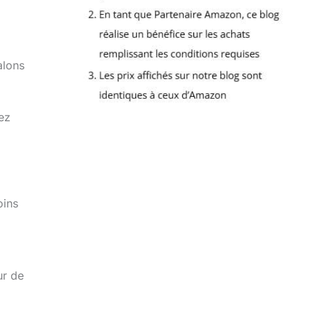
alons
hez
oins
ur de