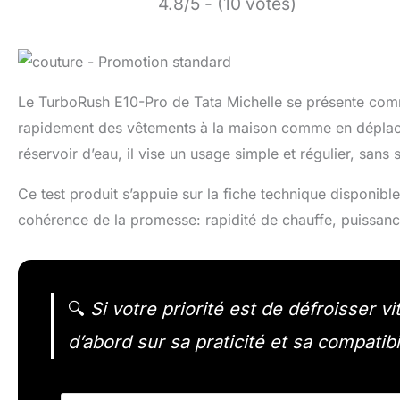
4.8/5 - (10 votes)
Le TurboRush E10-Pro de Tata Michelle se présente comm
rapidement des vêtements à la maison comme en déplac
réservoir d’eau, il vise un usage simple et régulier, sans 
Ce test produit s’appuie sur la fiche technique disponibl
cohérence de la promesse: rapidité de chauffe, puissance
🔍
Si votre priorité est de défroisser v
d’abord sur sa praticité et sa compatibi