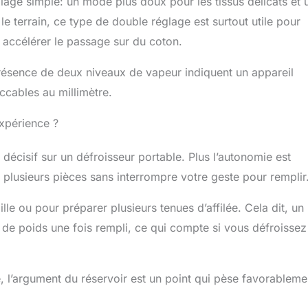
age simple: un mode plus doux pour les tissus délicats et 
e terrain, ce type de double réglage est surtout utile pour
ur accélérer le passage sur du coton.
résence de deux niveaux de vapeur indiquent un appareil
ccables au millimètre.
expérience ?
 décisif sur un défroisseur portable. Plus l’autonomie est
 plusieurs pièces sans interrompre votre geste pour remplir
lle ou pour préparer plusieurs tenues d’affilée. Cela dit, un
 de poids une fois rempli, ce qui compte si vous défroissez
e, l’argument du réservoir est un point qui pèse favorableme