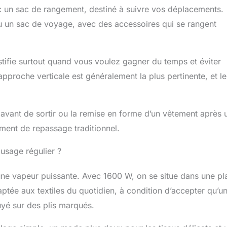
 pour vêtements dispose d'un arrêt automatique après 8
ec un sac de rangement, destiné à suivre vos déplacements.
ivité. Appuyez et maintenez le bouton autonettoyant pendant
de veille lorsque l'appareil a refroidi pour vider la balance.
ou un sac de voyage, avec des accessoires qui se rangent
don généreux et accessoires de qualité supérieure : un
tres vous donne la liberté de mouvement. Comprend des
rure et tissu pour les vêtements épais ou délicats, plus un
ustifie surtout quand vous voulez gagner du temps et éviter
coton épais pour le rangement. Pour une utilisation
 les pays et régions 110-120 V tels que les États-Unis et le
’approche verticale est généralement la plus pertinente, et le
de avant de sortir ou la remise en forme d’un vêtement après 
ment de repassage traditionnel.
 usage régulier ?
une vapeur puissante. Avec 1600 W, on se situe dans une pl
tée aux textiles du quotidien, à condition d’accepter qu’u
yé sur des plis marqués.