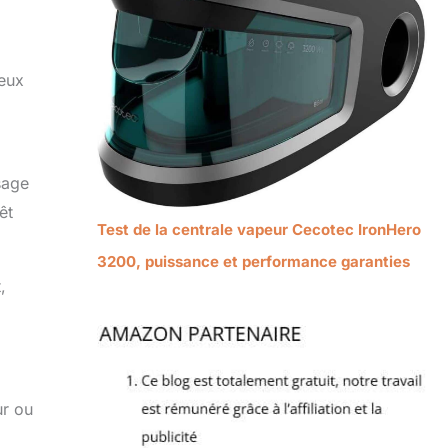
deux
sage
êt
Test de la centrale vapeur Cecotec IronHero
3200, puissance et performance garanties
,
ur ou