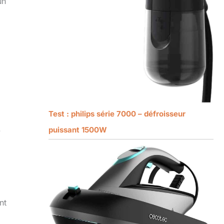
un
Test : philips série 7000 – défroisseur
.
puissant 1500W
nt