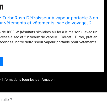
e TurboRush Défroisseur à vapeur portable 3 en
ur vêtements et vêtements, sac de voyage, 2
apeur, grand réservoir d'eau, 120 V
de 1600 W (résultats similaires au fer à la maison) : avec un
presse à sec et 2 niveaux de vapeur – Délicat | Turbo, prêt en
econdes, notre défroisseur vapeur portable pour vêtements
itement comme un anti-plis pour les vêtements, la literie et
is jusqu'à 170 °C 50 % de temps de vapeur en plus (pas de
entes) : équipé d'une interface à bouton unique et d'une
ml. Grand réservoir d'eau de 250 ml, le défroisseur vapeur
our vêtements offre 11 minutes de vapeur continue avec un
 verrouillage à la vapeur pour de nombreuses tâches de
ologie étanche à 360° (pas de taches humides) : le design
r – informations fournies par Amazon
maintient les tissus impeccables lors du repassage vertical
Choisissez une presse à sec ou deux niveaux de vapeur
ne seule touche sur le panneau de commande intelligent
en fluide des vêtements sans déversements ou gouttes
icile ?
r avec un système auto-nettoyant : notre défroisseur