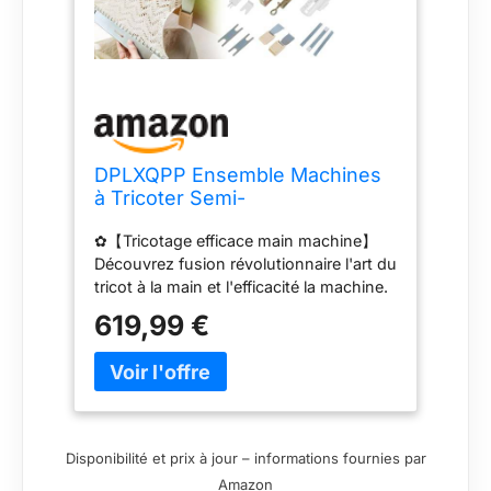
DPLXQPP Ensemble Machines
à Tricoter Semi-
Automatiques,Léger,Machine à
✿【Tricotage efficace main machine】
Tricoter,Moyen 6,5
Découvrez fusion révolutionnaire l'art du
Mm,Ensemble Machines
tricot à la main et l'efficacité la machine.
Tricoter avec
Cette machine à tricoter combine
Accessoires,Compatible avec
619,99 €
parfaitement le meilleur des deux
La Plupart
mondes, propulsant votre vitesse
tricotage et votre productivité vers
nouveaux sommets. ✿【Conception du
couvercle du rouleau】Cette machine à
tricoter est dotée d'une goupille
Disponibilité et prix à jour – informations fournies par
verrouillage spécialement conçue avec
Amazon