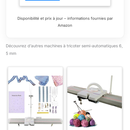
nouveaux sommets. ✿【Conception du
couvercle du rouleau】Cette machine à
tricoter est dotée d'une goupille
Disponibilité et prix à jour – informations fournies par
verrouillage spécialement conçue avec
Amazon
des rouleaux pour un fonctionnement
fluide et silencieux, et est livrée avec
deux pinces pour aider la machine à
Découvrez d’autres machines à tricoter semi-automatiques 6,
tricoter facilement à monter sur une
table. ✿【Facile à transporter】Cette
5 mm
machine à tricoter est compacte et
légère, ce qui la rend facile à transporter.
Que ce soit à la maison, en déplacement
ou dans un espace créatif, vous pouvez
poursuivre votre passion du tricot
chaque fois que l'inspiration vous vient.
✿【Compatibilité】Cette machine à
tricoter utilise une jauge moyenne 6,5
mm qui est universelle avec la plupart
des fils à tricoter à la main. adaptable, il
ouvre des possibilités infinies pour des
projets tricot créatifs. ✿【Kit tricot