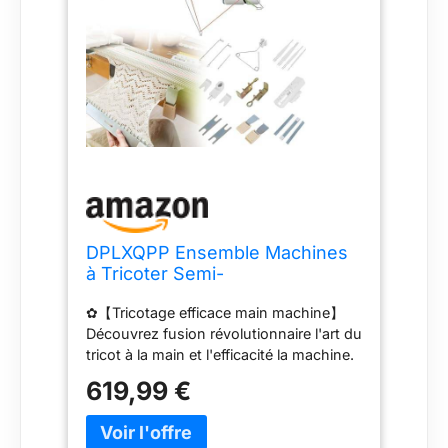
DPLXQPP Ensemble Machines
à Tricoter Semi-
Automatiques,Léger,Machine à
✿【Tricotage efficace main machine】
Tricoter,Moyen 6,5
Découvrez fusion révolutionnaire l'art du
Mm,Ensemble Machines
tricot à la main et l'efficacité la machine.
Tricoter avec
Cette machine à tricoter combine
Accessoires,Compatible avec
619,99 €
parfaitement le meilleur des deux
La Plupart
mondes, propulsant votre vitesse
tricotage et votre productivité vers