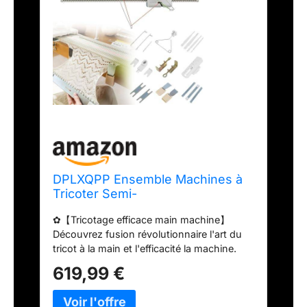
DPLXQPP Ensemble Machines à
Tricoter Semi-
Automatiques,Léger,Machine à
✿【Tricotage efficace main machine】
Tricoter,Moyen 6,5 Mm,Ensemble
Découvrez fusion révolutionnaire l'art du
Machines Tricoter avec
tricot à la main et l'efficacité la machine.
Accessoires,Compatible avec La
Cette machine à tricoter combine
Plupart
619,99 €
parfaitement le meilleur des deux mondes,
propulsant votre vitesse tricotage et votre
productivité vers nouveaux sommets.