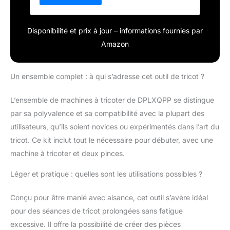
✿【Conception du couvercle du rouleau】
Cette machine à tricoter est dotée d'une
Disponibilité et prix à jour – informations fournies par
goupille verrouillage spécialement conçue
avec des rouleaux pour un
Amazon
fonctionnement fluide et silencieux, et est
livrée avec deux pinces pour aider la
machine à tricoter facilement à monter sur
Un ensemble complet : à qui s’adresse cet outil de tricot ?
une table. ✿【Facile à transporter】Cette
machine à tricoter est compacte et légère,
L’ensemble de machines à tricoter de DPLXQPP se distingue
ce qui la rend facile à transporter. Que ce
par sa polyvalence et sa compatibilité avec la plupart des
soit à la maison, en déplacement ou dans
utilisateurs, qu’ils soient novices ou expérimentés dans l’art du
un espace créatif, vous pouvez poursuivre
votre passion du tricot chaque fois que
tricot. Ce kit inclut tout le nécessaire pour débuter, avec une
l'inspiration vous vient. ✿【Compatibilité】
machine à tricoter et deux pinces.
Cette machine à tricoter utilise une jauge
moyenne 6,5 mm qui est universelle avec
Léger et pratique : quelles sont les utilisations possibles ?
la plupart des fils à tricoter à la main.
adaptable, il ouvre des possibilités infinies
Conçu pour être manié avec aisance, cet outil s’avère idéal
pour des projets tricot créatifs. ✿【Kit
pour des séances de tricot prolongées sans fatigue
tricot facile】Ce kit tricot allie parfaitement
excessive. Il offre la possibilité de créer des pièces
design et convivialité. Faites-en profiter les