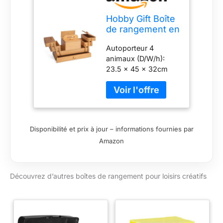
Hobby Gift Boîte
de rangement en
bois pour loisirs
Autoporteur 4
créatifs en
animaux (D/W/h):
porte-à-faux à
23.5 x 45 x 32cm
plusieurs
niveaux, 4
niveaux, 23,5 x
45 x 32 cm
Disponibilité et prix à jour – informations fournies par
Amazon
Découvrez d’autres boîtes de rangement pour loisirs créatifs