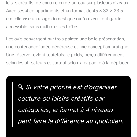
loisirs créatifs, de couture ou de bureau sur plusieurs niveaux.
Avec ses 4 compartiments et un format de 45 x 32 x 23,5
cm, elle vise un usage domestique où l’on veut tout garder
accessible, sans multiplier les boîtes.
Les avis convergent sur trois points: une belle présentation,
une contenance jugée généreuse et une conception pratique.
Une réserve revient toutefois: le poids, perçu différemment
selon les utilisateurs et surtout selon la capacité à la déplacer.
🔍
Si votre priorité est d’organiser
couture ou loisirs créatifs par
catégories, le format à 4 niveaux
peut faire la différence au quotidien.