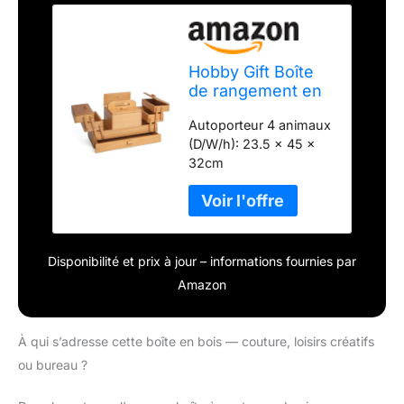
Hobby Gift Boîte
de rangement en
bois pour loisirs
Autoporteur 4 animaux
créatifs en porte-
(D/W/h): 23.5 x 45 x
à-faux à plusieurs
32cm
niveaux, 4
niveaux, 23,5 x 45
x 32 cm
Disponibilité et prix à jour – informations fournies par
Amazon
À qui s’adresse cette boîte en bois — couture, loisirs créatifs
ou bureau ?