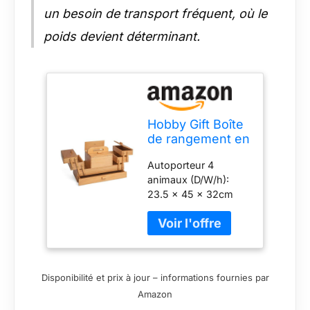
un besoin de transport fréquent, où le
poids devient déterminant.
Hobby Gift Boîte
de rangement en
bois pour loisirs
Autoporteur 4
créatifs en
animaux (D/W/h):
porte-à-faux à
23.5 x 45 x 32cm
plusieurs
niveaux, 4
niveaux, 23,5 x
45 x 32 cm
Disponibilité et prix à jour – informations fournies par
Amazon