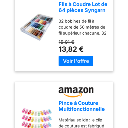
faits main ; un choix idéal
Fils à Coudre Lot de
pour les vêtements DIY
64 pièces Syngarn
(comme les pattes de
100% Polyester
boutonnage de chemise,
32 bobines de fil à
Machine à Coudre
les robes, les cols et les
coudre de 50 mètres de
Fil
poignets) ainsi que pour
fil supérieur chacune. 32
la décoration intérieure
bobines de 25 mètres de
15,91 €
(rideaux, literie et plus
fil inférieur chacune pour
13,82 €
encore)
machine à coudre avec
pince oscillante. Couleur
unie très durable,
convient pour les
machines à coudre
Pince à Couture
Multifonctionnelle
pour Fixation de
Matériau solide : le clip
Tissu (30 Pièces)
de couture est fabriqué