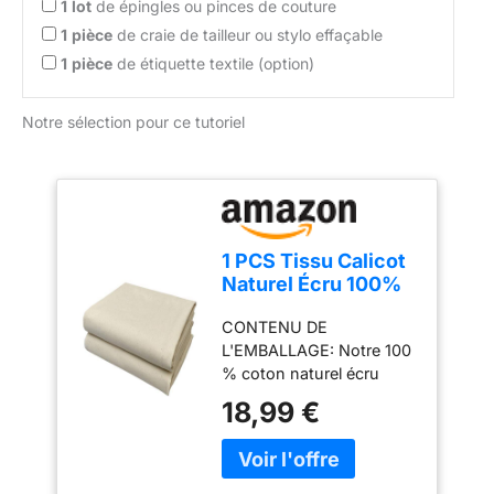
1
lot
de épingles ou pinces de couture
1
pièce
de craie de tailleur ou stylo effaçable
1
pièce
de étiquette textile (option)
Notre sélection pour ce tutoriel
1 PCS Tissu Calicot
Naturel Écru 100%
Coton Calicot
CONTENU DE
Naturel 2M x 160cm
L'EMBALLAGE: Notre 100
100% Coton pour
% coton naturel écru
Travaux Manuels au
calicot d'une longueur de
Mètre Tissu en
18,99 €
2 m et d'une largeur de
Coton Calicot
160 cm,est idéal pour la
Résistant à l'usure
confection de vêtements
pour Coudre
confortables et de textiles
Oreillers Nappes