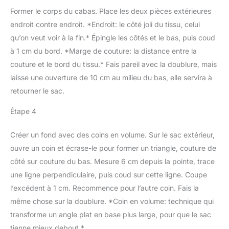
SCHMETZ: Les Aiguilles
épaisse tels que le
Former le corps du cabas. Place les deux pièces extérieures
Universal comportent
denim, les tissus
endroit contre endroit. *Endroit: le côté joli du tissu, celui
uniquement un
d'habillement ou la toile,
marquage couleur
qu’on veut voir à la fin.* Épingle les côtés et le bas, puis coud
et sont compatibles avec
indiquant la grosseur de
à 1 cm du bord. *Marge de couture: la distance entre la
toutes les surjeteuse et
l’aiguille = Bleu pour
machine à coudre
couture et le bord du tissu.* Fais pareil avec la doublure, mais
90/14
domestiques standard
laisse une ouverture de 10 cm au milieu du bas, elle servira à
retourner le sac.
Étape 4
Créer un fond avec des coins en volume. Sur le sac extérieur,
ouvre un coin et écrase-le pour former un triangle, couture de
côté sur couture du bas. Mesure 6 cm depuis la pointe, trace
une ligne perpendiculaire, puis coud sur cette ligne. Coupe
l’excédent à 1 cm. Recommence pour l’autre coin. Fais la
même chose sur la doublure. *Coin en volume: technique qui
transforme un angle plat en base plus large, pour que le sac
tienne mieux debout.*