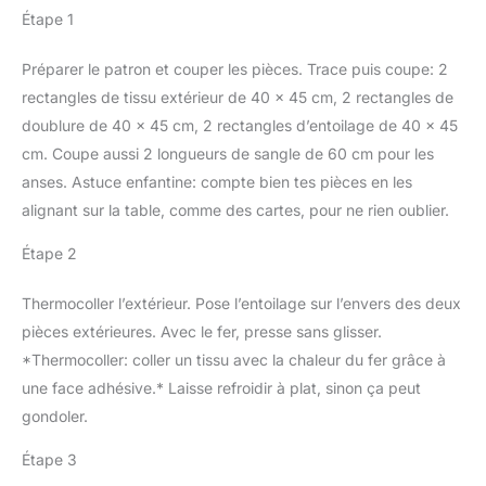
de propreté.
rangement faciles,
coupe facile, point de
coudre la plupart des
Étape 1
assurant ainsi un espace
retrait, bonne aide pour
matériaux facilement et
de travail propre et
la couture, la couture et
en douceur sans les
Préparer le patron et couper les pièces. Trace puis coupe: 2
organisé Gain de
la couture. Cadeau idéal :
endommager
productivité : Comparées
rectangles de tissu extérieur de 40 x 45 cm, 2 rectangles de
nous vous fournissons
TISSUS/MATÉRIAUX
à la couture à la main, les
doublure de 40 x 45 cm, 2 rectangles d’entoilage de 40 x 45
un sac de rangement,
APPROPRIÉS: Utilisation
aiguilles aiguilles
parfait pour le rangement
universelle pour une
cm. Coupe aussi 2 longueurs de sangle de 60 cm pour les
machine à coudre
pratique de ces outils. Ce
grande variété de
anses. Astuce enfantine: compte bien tes pièces en les
universelle améliorent
kit d'outils de
tissus/matériaux ; de la
alignant sur la table, comme des cartes, pour ne rien oublier.
considérablement la
suppression de points
soie fine au velours
productivité et
est essentiel pour les
côtelé robuste
Étape 2
produisent des points
projets de couture, vous
APPLICATION: Utilisable
réguliers, évitant les
pouvez les envoyer à
sur toutes les machines
points irréguliers ou de
Thermocoller l’extérieur. Pose l’entoilage sur l’envers des deux
votre petite amie, fille,
à coudre familiales
travers souvent
pièces extérieures. Avec le fer, presse sans glisser.
mère ou autres parents.
courantes (par ex.
rencontrés en couture
Bernina, Pfaff, Elna,
*Thermocoller: coller un tissu avec la chaleur du fer grâce à
manuelle Large
Brother, Juki, Janome,
une face adhésive.* Laisse refroidir à plat, sinon ça peut
compatibilité : Les
Singer, W6, etc.) | longue
aiguilles aiguille de
gondoler.
durée de vie grâce à une
machine à coudre 90/14
fabrication de haute
Étape 3
conviennent aux tissus
qualité CODE COULEUR
d'épaisseur moyenne à