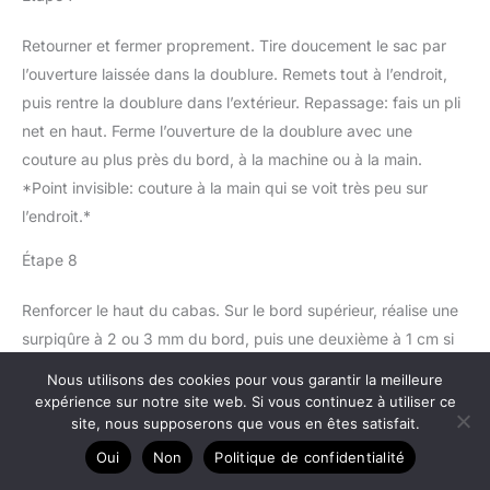
Retourner et fermer proprement. Tire doucement le sac par
l’ouverture laissée dans la doublure. Remets tout à l’endroit,
puis rentre la doublure dans l’extérieur. Repassage: fais un pli
net en haut. Ferme l’ouverture de la doublure avec une
couture au plus près du bord, à la machine ou à la main.
*Point invisible: couture à la main qui se voit très peu sur
l’endroit.*
Étape 8
Renforcer le haut du cabas. Sur le bord supérieur, réalise une
surpiqûre à 2 ou 3 mm du bord, puis une deuxième à 1 cm si
tu veux un look plus pro. *Surpiqûre: couture visible sur
Nous utilisons des cookies pour vous garantir la meilleure
l’endroit, qui renforce et décore.* Termine en cousant un petit
expérience sur notre site web. Si vous continuez à utiliser ce
site, nous supposerons que vous en êtes satisfait.
rectangle avec une croix sur chaque attache d’anse pour
solidifier.
Oui
Non
Politique de confidentialité