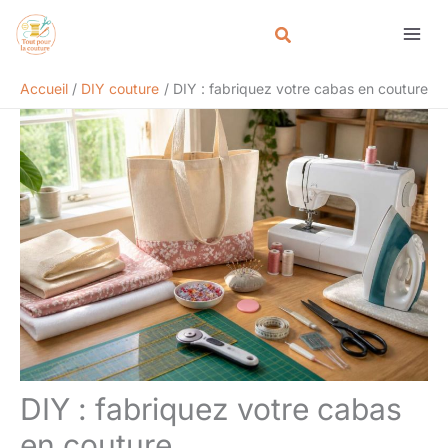
Aller
Rechercher
au
contenu
Accueil
DIY couture
DIY : fabriquez votre cabas en couture
DIY : fabriquez votre cabas
en couture