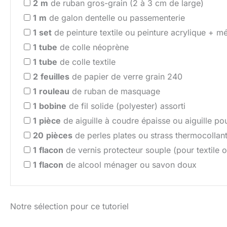
2
m
de ruban gros-grain (2 à 3 cm de large)
1
m
de galon dentelle ou passementerie
1
set
de peinture textile ou peinture acrylique + mé
1
tube
de colle néoprène
1
tube
de colle textile
2
feuilles
de papier de verre grain 240
1
rouleau
de ruban de masquage
1
bobine
de fil solide (polyester) assorti
1
pièce
de aiguille à coudre épaisse ou aiguille pou
20
pièces
de perles plates ou strass thermocollan
1
flacon
de vernis protecteur souple (pour textile o
1
flacon
de alcool ménager ou savon doux
Notre sélection pour ce tutoriel