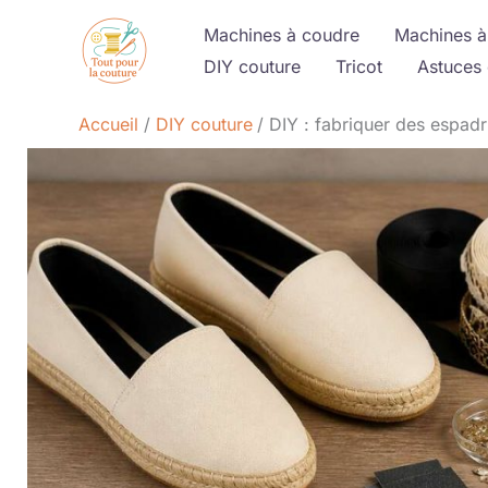
Aller
Machines à coudre
Machines à
au
DIY couture
Tricot
Astuces 
contenu
Accueil
DIY couture
DIY : fabriquer des espadri