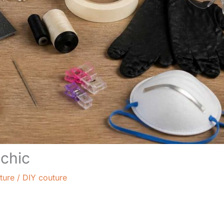
 chic
ture
/
DIY couture