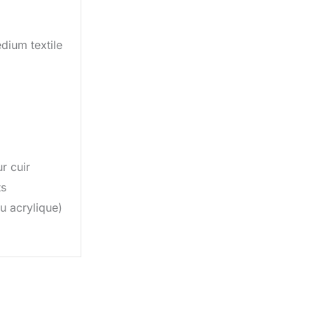
dium textile
r cuir
ts
u acrylique)