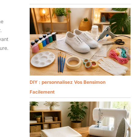
me
.
vant
ure.
DIY : personnalisez Vos Bensimon
Facilement