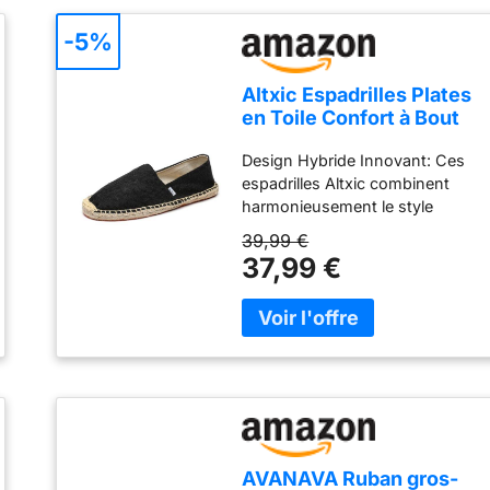
-5%
Altxic Espadrilles Plates
en Toile Confort à Bout
Fermé pour Homme Noir
Design Hybride Innovant: Ces
Profond 42 EU
espadrilles Altxic combinent
harmonieusement le style
sportif des sneakers avec le
39,99 €
confort léger et aéré des
37,99 €
espadrilles traditionnelles,
créant une chaussure
polyvalente parfaite pour toutes
vos activités quotidiennes
Confort et style: La semelle en
caoutchouc naturel s'adapte à
vos pieds et assure un
ajustement personnalisé avec
une empeigne en toile
AVANAVA Ruban gros-
respirante, classique et