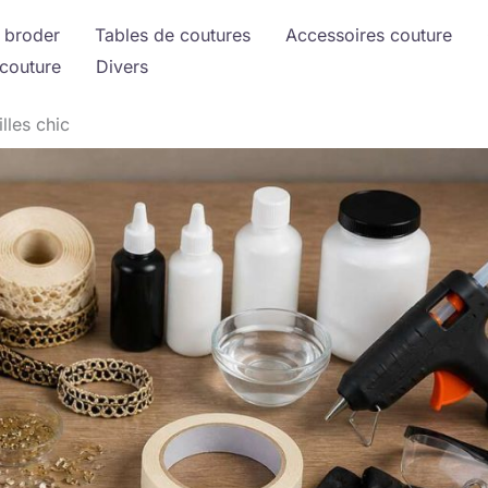
 broder
Tables de coutures
Accessoires couture
couture
Divers
lles chic