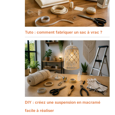
Tuto : comment fabriquer un sac à vrac ?
DIY : créez une suspension en macramé
facile à réaliser