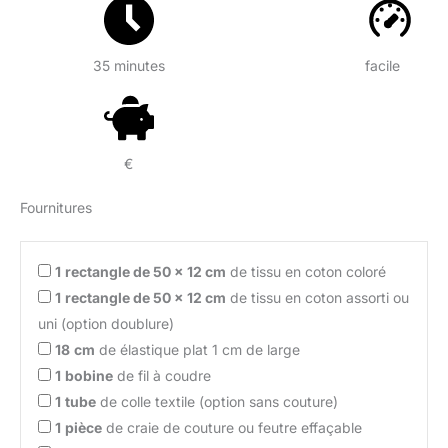
35 minutes
facile
€
Fournitures
1
rectangle de 50 x 12 cm
de tissu en coton coloré
1
rectangle de 50 x 12 cm
de tissu en coton assorti ou
uni (option doublure)
18
cm
de élastique plat 1 cm de large
1
bobine
de fil à coudre
1
tube
de colle textile (option sans couture)
1
pièce
de craie de couture ou feutre effaçable