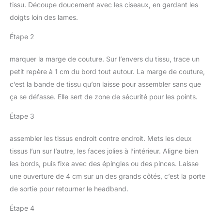
même à basse
tissu. Découpe doucement avec les ciseaux, en gardant les
uniforme de la chaleur
les manches, etc., et sur
température sans
pour des résultats
doigts loin des lames.
toute sorte de tissu
craindre les fuites.
impeccables sur tous les
d’habillement
DESIGN COMPACT :
tissus Température
Étape 2
équipé d'une poignée
réglable et grand
ergonomique, d'un
réservoir : Réglage de
marquer la marge de couture. Sur l’envers du tissu, trace un
grand réservoir de 300ml
température en continu
pour un usage simple au
petit repère à 1 cm du bord tout autour. La marge de couture,
avec réservoir d’eau de
quotidien.
c’est la bande de tissu qu’on laisse pour assembler sans que
210 ml, permettant de
repasser une charge
ça se défasse. Elle sert de zone de sécurité pour les points.
complète sans
Étape 3
remplissage fréquent,
avec fonction vapeur
verticale pour les
assembler les tissus endroit contre endroit. Mets les deux
vêtements délicats
tissus l’un sur l’autre, les faces jolies à l’intérieur. Aligne bien
Autonettoyage et longue
les bords, puis fixe avec des épingles ou des pinces. Laisse
durée de vie : La fonction
une ouverture de 4 cm sur un des grands côtés, c’est la porte
autonettoyante empêche
l’accumulation de
de sortie pour retourner le headband.
calcaire et garantit des
Étape 4
performances fiables et