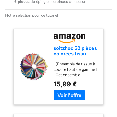
6
pièces
de épingles ou pinces de couture
Notre sélection pour ce tutoriel
soitzhoc 50 pièces
colorées tissu
coton丨tissu
【Ensemble de tissus à
couture, à coudre
coudre haut de gamme】
25 x 25 cm tissu
: Cet ensemble
patchwork, tissu en
comprend 50 morceaux
coton丨convient
15,99 €
de tissu en coton,
pour la couture, le
disponibles en deux
patchwork, le
tailles : 10 x 10 cm et 25
bricolage
x 25 cm. Avec leur
(25x25cm)
palette de couleurs
variée et leurs motifs