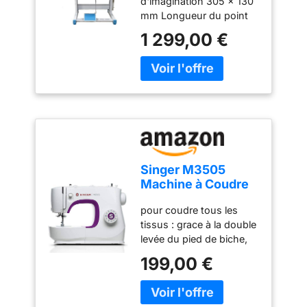
d'imagination 305 x 130
Idéale pour
mm Longueur du point
Professionnels et
numérique Coupe courte
Amateurs,
1 299,00 €
Sans huile Patrons de
Multifonctionnelle
couture Voix italienne
avec Options
Avancées
Singer M3505
Machine à Coudre
Professionnelle
pour coudre tous les
avec 34 Points,
tissus : grace à la double
Utilitaires,
levée du pied de biche,
élastiques,
au crochet oscillant
décoratifs, Coud
199,00 €
robuste en métal, la
Tous Les Tissus,
vitesse de couture
Facile pour
élevée, le moteur
Débutants, Couture