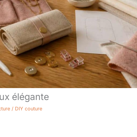
oux élégante
cture
/
DIY couture