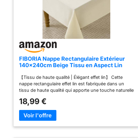
FIBORIA Nappe Rectangulaire Extérieur
140x240cm Beige Tissu en Aspect Lin
Nappes Anti Tache, Déperlante, Lavable
【Tissu de haute qualité | Élégant effet lin】 Cette
Tissu Eleglant Protection de Table pour
nappe rectangulaire effet lin est fabriquée dans un
Printemps,Pâques,Mariage,Cuisine,Jardin
tissu de haute qualité qui apporte une touche naturelle
,Buffet
et élégante à votre table. Sa texture est régulière,
18,99 €
résistante à la déformation, durable et sans odeur
désagréable. Idéale pour protéger la table tout en
embellissant votre décoration intérieure. 【 Anti-
taches et déperlante | Entretien facile au quotidien】
La surface bénéficie d’un traitement déperlant : les
gouttes glissent facilement et s’essuient rapidement.