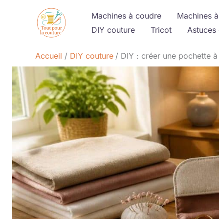
Aller
Machines à coudre
Machines à
au
DIY couture
Tricot
Astuces 
contenu
Accueil
DIY couture
DIY : créer une pochette à