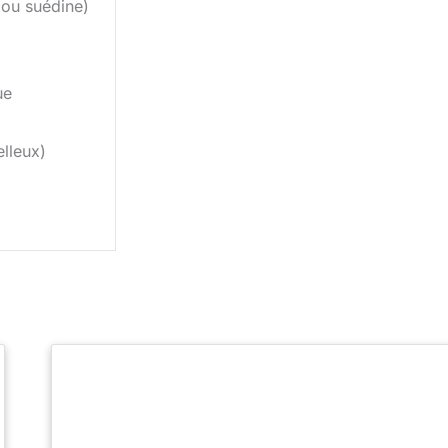
n ou suédine)
ue
lleux)