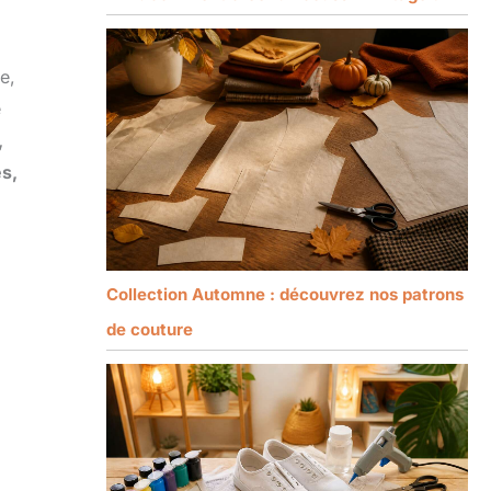
e,
e
,
es,
Collection Automne : découvrez nos patrons
de couture