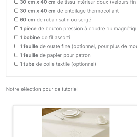
30
cm x 40 cm
de tissu intérieur doux (velours fi
30
cm x 40 cm
de entoilage thermocollant
60
cm
de ruban satin ou sergé
1
pièce
de bouton pression à coudre ou magnétiq
1
bobine
de fil assorti
1
feuille
de ouate fine (optionnel, pour plus de moe
1
feuille
de papier pour patron
1
tube
de colle textile (optionnel)
Notre sélection pour ce tutoriel