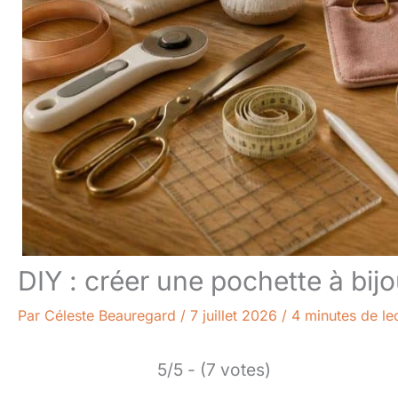
DIY : créer une pochette à bij
Par
Céleste Beauregard
/
7 juillet 2026
/
4 minutes de le
5/5 - (7 votes)