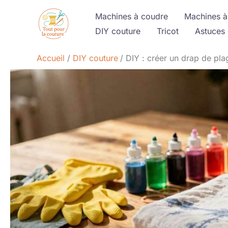
Aller
Machines à coudre
Machines à
au
DIY couture
Tricot
Astuces 
contenu
Accueil
DIY couture
DIY : créer un drap de pla