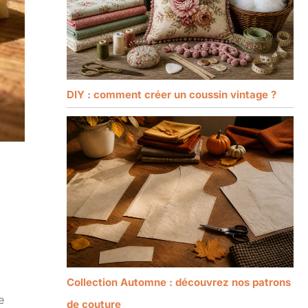
DIY : comment créer un coussin vintage ?
Collection Automne : découvrez nos patrons
e
de couture