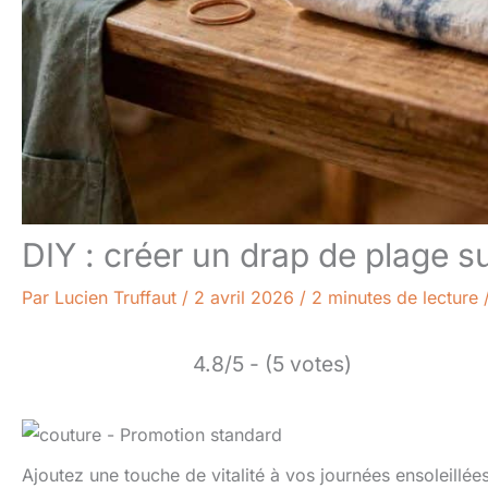
DIY : créer un drap de plage s
Par
Lucien Truffaut
/
2 avril 2026
/
2 minutes de lecture
4.8/5 - (5 votes)
Ajoutez une touche de vitalité à vos journées ensoleillé