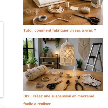
Tuto : comment fabriquer un sac à vrac ?
DIY : créez une suspension en macramé
facile à réaliser