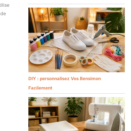
ilise
 de
DIY : personnalisez Vos Bensimon
Facilement