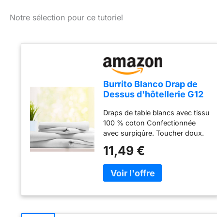
Notre sélection pour ce tutoriel
Burrito Blanco Drap de
Dessus d'hôtellerie G12
Lisa 100 % Coton pour lit
Draps de table blancs avec tissu
Simple de 160x 275 cm |
100 % coton Confectionnée
Drap Plat 90 Blanc
avec surpiqûre. Toucher doux.
Longue durée de vie. Couleur :
11,49 €
blanc Pour lits de 90 cm à
180/200 cm Draps de table
d'hôtellerie de la marque Burrito
Blanco Composition : 100 %
coton