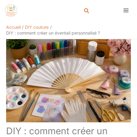
Aller
Rechercher
au
contenu
Accueil
DIY couture
DIY : comment créer un éventail personnalisé ?
DIY : comment créer un