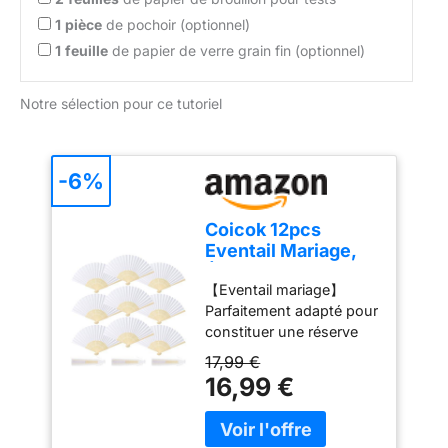
1
pièce
de pochoir (optionnel)
1
feuille
de papier de verre grain fin (optionnel)
Notre sélection pour ce tutoriel
-6%
Coicok 12pcs
Eventail Mariage,
Éventail Blanc
【Eventail mariage】
Pliant en Bois
Parfaitement adapté pour
Papier, Eventail Lot
constituer une réserve
Personnalisable
d'éventails pour les
avec 12 Sacs en
17,99 €
invités, cet ensemble
Organza Cadeau,
16,99 €
contient 12 éventails
Eventail Japonais
blancs en papier et 12
pour Decoration
pochettes en organza.
Cadeaux Mariage,