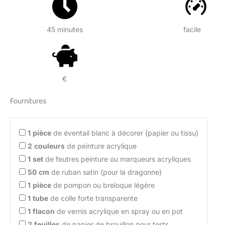
45 minutes
facile
€
Fournitures
1
pièce
de éventail blanc à décorer (papier ou tissu)
2
couleurs
de peinture acrylique
1
set
de feutres peinture ou marqueurs acryliques
50
cm
de ruban satin (pour la dragonne)
1
pièce
de pompon ou breloque légère
1
tube
de colle forte transparente
1
flacon
de vernis acrylique en spray ou en pot
2
feuilles
de papier de brouillon pour tests