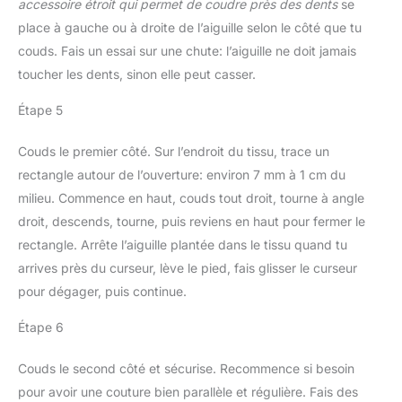
accessoire étroit qui permet de coudre près des dents
se
fer pendant que le fer est
accidentellement. Elle ne
en place. Le cordon
place à gauche ou à droite de l’aiguille selon le côté que tu
sera pas facilement pliée
d'alimentation a
couds. Fais un essai sur une chute: l’aiguille ne doit jamais
et déformée pendant
également une place
l'utilisation et le
toucher les dents, sinon elle peut casser.
spéciale, de sorte que le
transport, ce qui la rend
travail de repassage se
très appropriée. pour les
Étape 5
déroulera très bien. 4.
familles avec enfants.
Dispositif de protection
5.Panneau de repassage
Couds le premier côté. Sur l’endroit du tissu, trace un
des enfants : table a
spacieux et respirant : la
rectangle autour de l’ouverture: environ 7 mm à 1 cm du
repasser équipée d'un
surface de repassage
dispositif de verrouillage
milieu. Commence en haut, couds tout droit, tourne à angle
spacieuse de 120 x 45
de sécurité. Une fois
droit, descends, tourne, puis reviens en haut pour fermer le
cm peut facilement
verrouillée, elle peut
repasser de grands
rectangle. Arrête l’aiguille plantée dans le tissu quand tu
empêcher la planche à
articles de différents
arrives près du curseur, lève le pied, fais glisser le curseur
repasser de se plier ou
types de vêtements, et la
de se fermer
pour dégager, puis continue.
planche à repasser est
accidentellement. Elle ne
équipée d'un treillis en
sera pas facilement pliée
Étape 6
fer métallique, d'une
et déformée pendant
housse en mousse
l'utilisation et le
Couds le second côté et sécurise. Recommence si besoin
respirante et 100 %
transport, ce qui la rend
coton. Ce matériau est
pour avoir une couture bien parallèle et régulière. Fais des
très appropriée. pour les