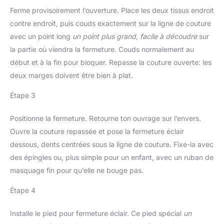
facilement rangée dans
à la hauteur qui vous
Ferme provisoirement l’ouverture. Place les deux tissus endroit
un petit espace après
convient (la plage de
pliage, elle dispose
contre endroit, puis couds exactement sur la ligne de couture
réglage de la hauteur est
également d'un support
avec un point long
un point plus grand, facile à découdre
sur
: 72-92 cm). clients de
en fer, et le fer peut être
différentes hauteurs et
la partie où viendra la fermeture. Couds normalement au
placé sur le support en
garantit un confort
début et à la fin pour bloquer. Repasse la couture ouverte: les
fer pendant que le fer est
optimal pendant le
en place. Le cordon
deux marges doivent être bien à plat.
repassage et évite les
d'alimentation a
tensions inutiles sur
Étape 3
également une place
votre dos et vos épaules.
spéciale, de sorte que le
3. Conception pliable et
travail de repassage se
Positionne la fermeture. Retourne ton ouvrage sur l’envers.
support exclusif en fer :
déroulera très bien. 4.
Ouvre la couture repassée et pose la fermeture éclair
la planche a repasser
Dispositif de protection
adopte une conception
dessous, dents centrées sous la ligne de couture. Fixe-la avec
des enfants : table a
pliable, qui peut être
des épingles ou, plus simple pour un enfant, avec un ruban de
repasser équipée d'un
facilement rangée dans
dispositif de verrouillage
masquage fin pour qu’elle ne bouge pas.
un petit espace après
de sécurité. Une fois
pliage, elle dispose
verrouillée, elle peut
Étape 4
également d'un support
empêcher la planche à
en fer, et le fer peut être
repasser de se plier ou
Installe le pied pour fermeture éclair. Ce pied spécial
un
placé sur le support en
de se fermer