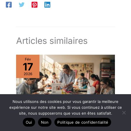
Articles similaires
Fév
17
2026
Nous utilisons des cookies pour vous garantir la meilleure
expérience sur notre site web. Si vous continuez à utiliser ce
site, nous supposerons que vous en êtes satisfait.
Cours de couture : un atout pour les débutants ?
Oui
Non
Politique de confidentialité