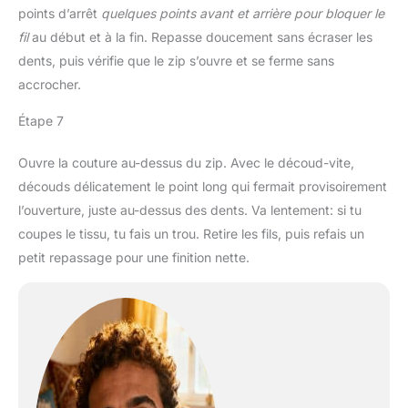
perméable à la vapeur, lui
points d’arrêt
quelques points avant et arrière pour bloquer le
familles avec enfants.
permettant de mieux
fil
au début et à la fin. Repasse doucement sans écraser les
5.Panneau de repassage
répartir et retenir la
spacieux et respirant : la
dents, puis vérifie que le zip s’ouvre et se ferme sans
chaleur. La housse avec
surface de repassage
accrocher.
cordon de serrage
spacieuse de 120 x 45
empêche le froissement
cm peut facilement
Étape 7
et la housse 100 % coton
repasser de grands
avec couche de mousse
articles de différents
résistante à l'abrasion
Ouvre la couture au-dessus du zip. Avec le découd-vite,
types de vêtements, et la
est lavable et amovible
découds délicatement le point long qui fermait provisoirement
planche à repasser est
pour plus de durabilité et
équipée d'un treillis en
l’ouverture, juste au-dessus des dents. Va lentement: si tu
de propreté.
fer métallique, d'une
coupes le tissu, tu fais un trou. Retire les fils, puis refais un
housse en mousse
petit repassage pour une finition nette.
respirante et 100 %
coton. Ce matériau est
perméable à la vapeur, lui
permettant de mieux
répartir et retenir la
chaleur. La housse avec
cordon de serrage
empêche le froissement