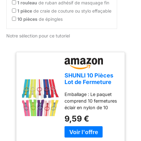
1
rouleau
de ruban adhésif de masquage fin
1
pièce
de craie de couture ou stylo effaçable
10
pièces
de épingles
Notre sélection pour ce tutoriel
SHUNLI 10 Pièces
Lot de Fermeture
Eclair 20cm, 10
Emballage : Le paquet
Couleurs
comprend 10 fermetures
Fermeture Eclair,
éclair en nylon de 10
Non séparables
couleurs différentes
Résine Fermeture
9,59 €
Dimensions : 8
Eclairs pour la
pouces/20 cm de
Couture et
longueur des dents (de
L'artisanat
bas en haut), la longueur