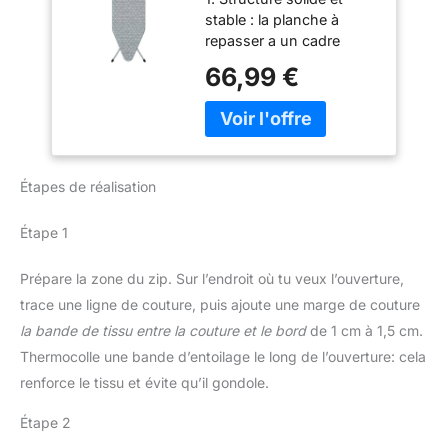
Repasser Pliable
réglable :table a repasser
Autonettoyage et longue
stable : la planche à
est hautement réglable et
durée de vie : La fonction
repasser a un cadre
le dispositif de réglage
autonettoyante empêche
solide et des pieds
66,99 €
est très pratique. Il ne
l’accumulation de
antidérapants. La surface
faut que quelques
calcaire et garantit des
de repassage en maille
secondes pour s'ajuster
performances fiables et
métallique épaisse est
à la hauteur qui vous
durables
robuste et durable, et a
convient (la plage de
une super stabilité lors
réglage de la hauteur est
Étapes de réalisation
du repassage,
: 72-92 cm). clients de
garantissant que la
différentes hauteurs et
surface de travail est
Étape 1
garantit un confort
sûre et fiable, et le l’effet
optimal pendant le
de repassage est
Prépare la zone du zip. Sur l’endroit où tu veux l’ouverture,
repassage et évite les
impeccable. Peut être
tensions inutiles sur
trace une ligne de couture, puis ajoute une marge de couture
difficile. 2.Hauteur
votre dos et vos épaules.
la bande de tissu entre la couture et le bord
de 1 cm à 1,5 cm.
réglable :table a repasser
3. Conception pliable et
est hautement réglable et
Thermocolle une bande d’entoilage le long de l’ouverture: cela
support exclusif en fer :
le dispositif de réglage
renforce le tissu et évite qu’il gondole.
la planche a repasser
est très pratique. Il ne
adopte une conception
faut que quelques
Étape 2
pliable, qui peut être
secondes pour s'ajuster