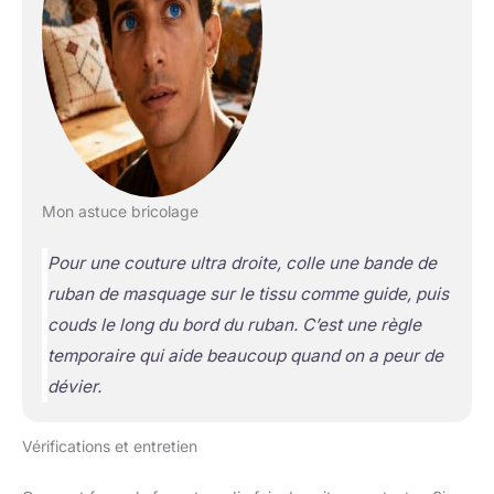
et la housse 100 % coton
avec couche de mousse
résistante à l'abrasion
est lavable et amovible
pour plus de durabilité et
de propreté.
Mon astuce bricolage
Pour une couture ultra droite, colle une bande de
ruban de masquage sur le tissu comme guide, puis
couds le long du bord du ruban. C’est une règle
temporaire qui aide beaucoup quand on a peur de
dévier.
Vérifications et entretien