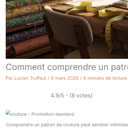
Comment comprendre un patro
Par
Lucien Truffaut
/
9 mars 2026
/
4 minutes de lecture
4.9/5 - (8 votes)
Comprendre un patron de couture peut sembler intimidan