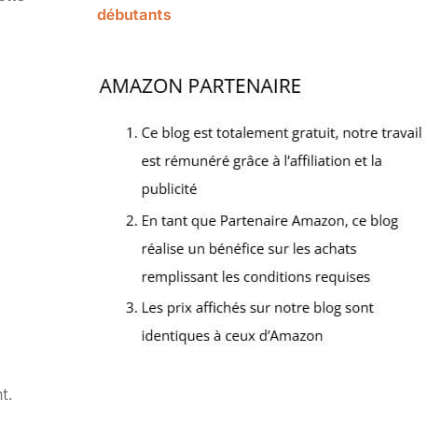
débutants
t.