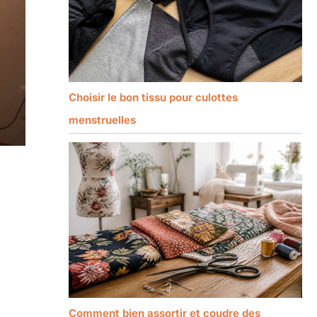
Choisir le bon tissu pour culottes
menstruelles
Comment bien assortir et coudre des