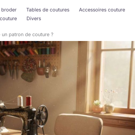
 broder
Tables de coutures
Accessoires couture
couture
Divers
n patron de couture ?