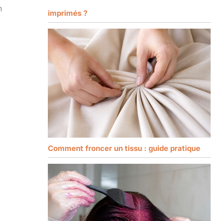
n
imprimés ?
Comment froncer un tissu : guide pratique