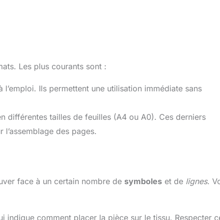
ats. Les plus courants sont :
 l’emploi. Ils permettent une utilisation immédiate sans
 différentes tailles de feuilles (A4 ou A0). Ces derniers
ur l’assemblage des pages.
uver face à un certain nombre de
symboles
et de
lignes
. V
ui indique comment placer la pièce sur le tissu. Respecter c