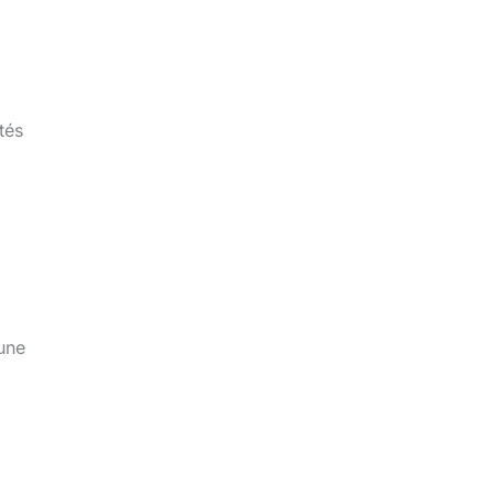
tés
une