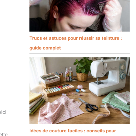
Trucs et astuces pour réussir sa teinture :
guide complet
oici
Idées de couture faciles : conseils pour
ette