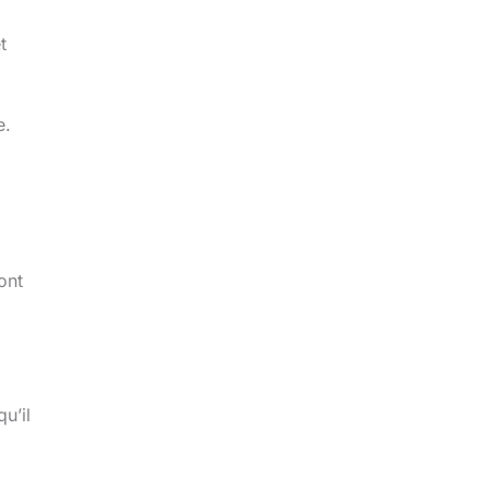
t
e.
ont
u’il